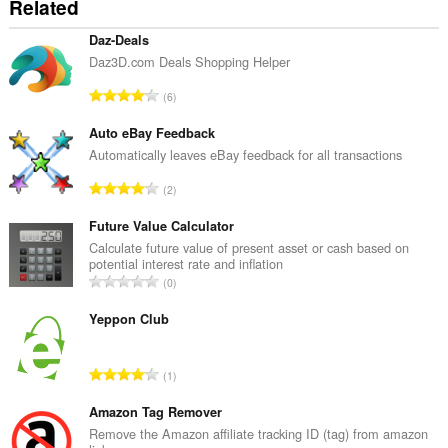
Related
Daz-Deals
Daz3D.com Deals Shopping Helper
А
6
д
з
Auto eBay Feedback
н
Automatically leaves eBay feedback for all transactions
а
А
2
к
д
а
з
Future Value Calculator
ў
н
Calculate future value of present asset or cash based on
:
potential interest rate and inflation
а
А
0
к
д
а
з
Yeppon Club
ў
н
:
а
А
1
к
д
а
з
Amazon Tag Remover
ў
н
Remove the Amazon affiliate tracking ID (tag) from amazon
: