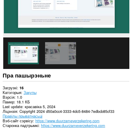
Пра пашырэньне
Загрузкі
16
Катэгорыя
Закупы
Вэрсія
1.0
Памер
18.1 КБ
Last update
красавіка 5, 2024
Ліцэнзія
Copyright 2024 d50a0cc4-3333-4dc5-8484-7edbcb85cf33
Правілы прыватнасьці
Вэб-сайт сэрвісу
https://www.duurzameverzekering.com
Старонка падтрымкі
https://www.duurzameverzekering.com