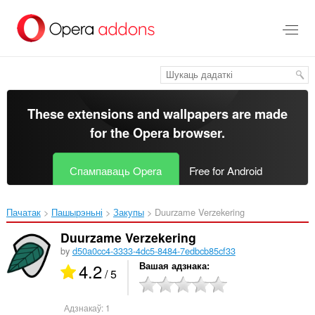
Перайсьці
да
асноўнага
зьместу
These extensions and wallpapers are made
for the
Opera browser
.
Спампаваць Opera
Free for Android
Пачатак
Пашырэньні
Закупы
Duurzame Verzekering‎
Duurzame Verzekering
by
d50a0cc4-3333-4dc5-8484-7edbcb85cf33
4.2
Вашая адзнака
/ 5
Адзнакаў:
1