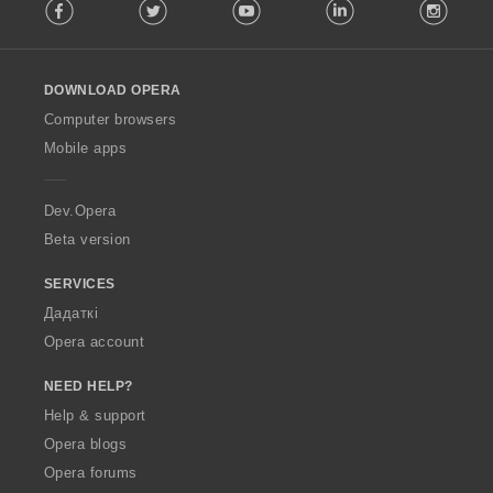
Facebook
Twitter
Youtube
LinkedIn
Instag
o
l
l
o
DOWNLOAD OPERA
w
O
Computer browsers
p
Mobile apps
e
r
a
Dev.Opera
Beta version
SERVICES
Дадаткі
Opera account
NEED HELP?
Help & support
Opera blogs
Opera forums