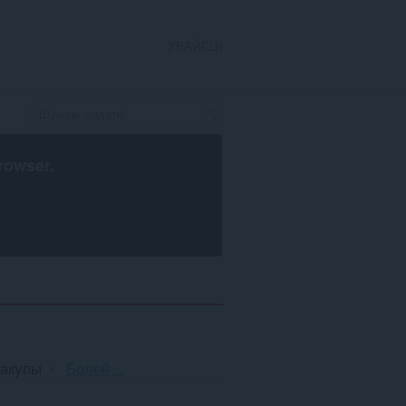
УВАЙСЦІ
rowser
.
Сартаванне
акупы
Болей...
і