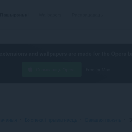
Пашырэньні
Wallpapers
Распрацаваць
extensions and wallpapers are made for the
Opera b
Спампаваць Opera
Free for Mac
начаныя
Бяспека і прыватнасць
Бакавая панэль
З