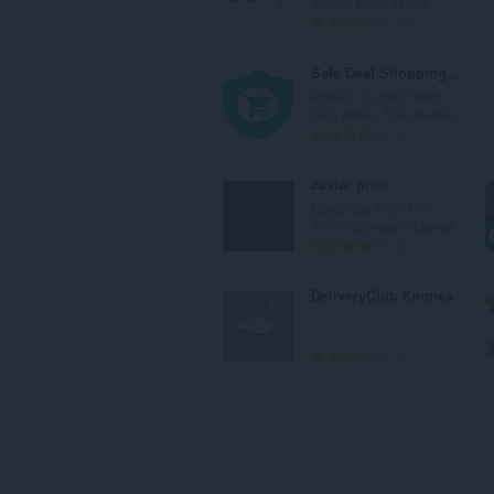
search Ebay faster.
к
А
15
а
д
ў
з
Safe Deal Shopping AliExpress, eBay, Amazon
:
н
Protect yourself from
а
poor deals, fake review...
к
А
7
а
д
ў
з
caviar price
:
н
Luxurious World Of
а
White Sturgeon Caviar
к
А
2
а
д
ў
з
DeliveryClub Кнопка
:
н
а
к
А
2
а
д
ў
з
:
н
а
к
а