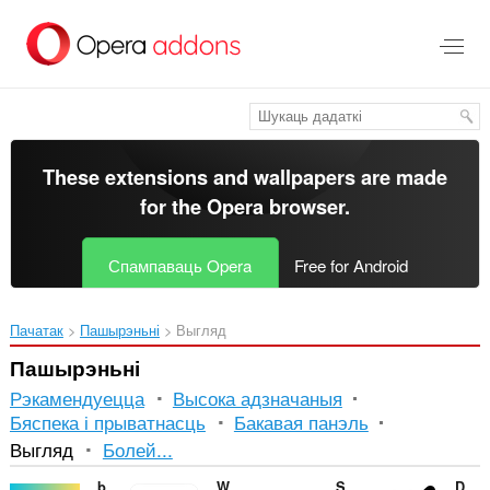
Перайсьці
да
асноўнага
зьместу
These extensions and wallpapers are made
for the
Opera browser
.
Спампаваць Opera
Free for Android
Пачатак
Пашырэньні
Выгляд
Пашырэньні
Рэкамендуецца
Высока адзначаныя
Бяспека і прыватнасць
Бакавая панэль
Сартаванне
Выгляд
Болей...
і
banmaynuocnong-Solar water Heater Repair
Website Theme Sync
Screensaver
Dark Theme for YouTube™