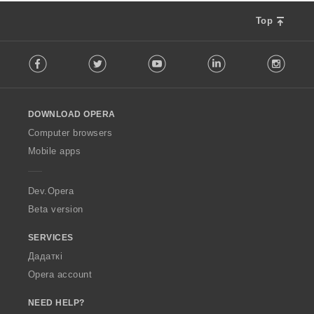
Top
F
Facebook
Twitter
Youtube
LinkedIn
Instag
o
l
l
o
DOWNLOAD OPERA
w
O
Computer browsers
p
Mobile apps
e
r
a
Dev.Opera
Beta version
SERVICES
Дадаткі
Opera account
NEED HELP?