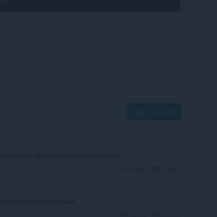
Log in to post
перешла на другое расширение..не очень(
Reply
Quote
d anythiunhg i was so scared
Reply
Quote