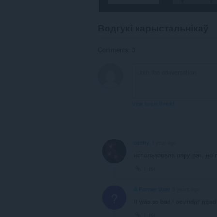
прагляду.
This
Водгукі карыстальнікаў
extension
can
store
Comments: 3
an
unlimited
amount
of
client-
side
data.
View forum thread
ocehy
1 year ago
использовала пару раз, но 
Link
A Former User
5 years ago
?
It was so bad i oculndnt' rrea
Link