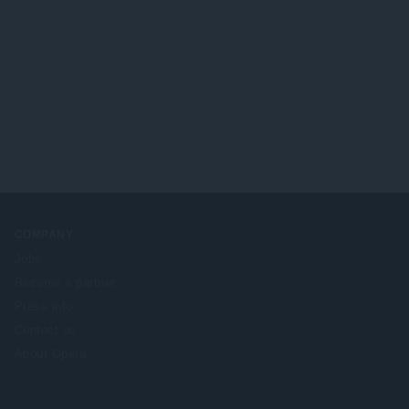
COMPANY
Jobs
Become a partner
Press info
Contact us
About Opera