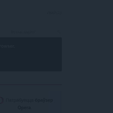
УВАЙСЦІ
rowser
.
Патрабуецца
браўзер
Opera
.