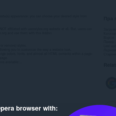
te(s) appearance; you can choose your desired style from
Пра 
 affiliated with userstyles.org website at all. But, users can
Загрузк
es.org and use them with this Addon.
Катэго
Вэрсія
Памер
 or remove) styles.
Last up
llowing you to customize the way a website look.
Ліцэнзі
ange colors, fonts, and almost all HTML contents within a page;
Старонк
 page.
ons available:...
Rela
pera browser with: