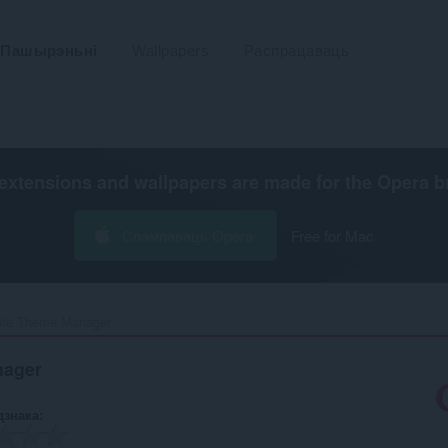
Пашырэньні
Wallpapers
Распрацаваць
extensions and wallpapers are made for the
Opera b
Спампаваць Opera
Free for Mac
te Theme Manager‎
nager
дзнака