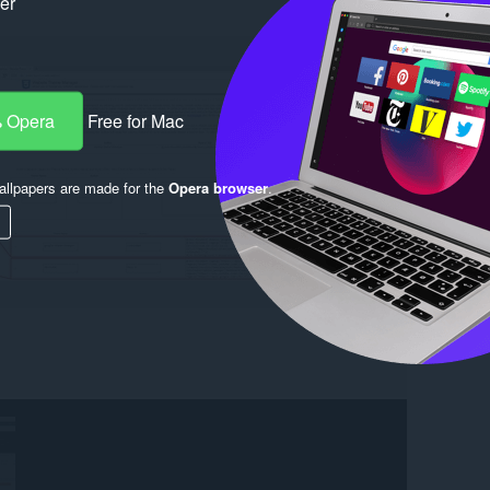
ker
 Opera
Free for Mac
llpapers are made for the
Opera browser
.