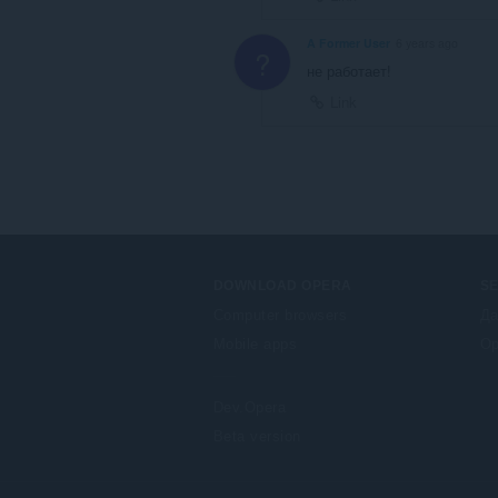
A Former User
6 years ago
?
не работает!
Link
DOWNLOAD OPERA
S
Computer browsers
Да
Mobile apps
Op
Dev.Opera
Beta version
F