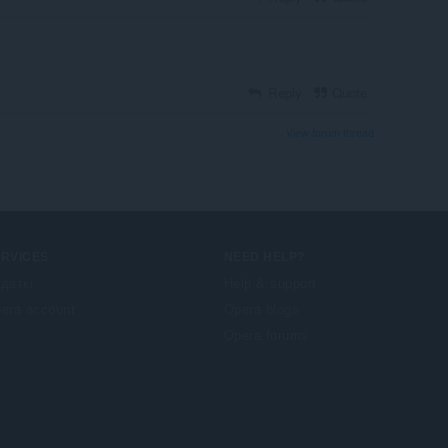
Reply
Quote
View forum thread
ERVICES
NEED HELP?
даткі
Help & support
era account
Opera blogs
Opera forums