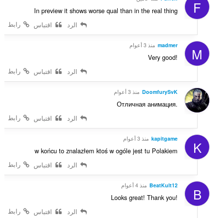
F
In preview it shows worse qual than in the real thing
رابط
الرد
اقتباس
madmer
منذ 3 أعوام
M
Very good!
رابط
الرد
اقتباس
DoomfurySvK
منذ 3 أعوام
Отличная анимация.
رابط
الرد
اقتباس
kapitgame
منذ 3 أعوام
K
w końcu to znalazłem ktoś w ogóle jest tu Polakiem
رابط
الرد
اقتباس
BeatKult12
منذ 4 أعوام
B
Looks great! Thank you!
رابط
الرد
اقتباس