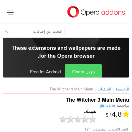
خطٍّ
لى
لمحتوى
لرئيسي
These extensions and wallpapers are made
.
for the
Opera browser
تنزيل Opera
Free for Android
الرئيسية
الخلفيات
The Witcher 3 Main Menu‎
The Witcher 3 Main Menu
بواسطة
gishvalve
4.8
تقييمك
/ 5
العدد الإجمالي للتقييمات:
194