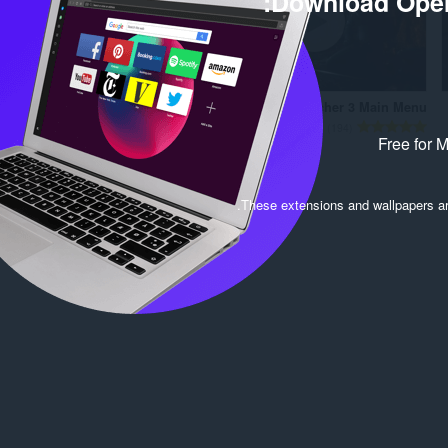
Download Oper
The Witcher 3 Main Menu
ا
194
Free for 
ل
ع
د
د
.
These extensions and wallpapers a
ا
ل
إ
ج
م
ا
ل
ي
ل
ل
ت
ق