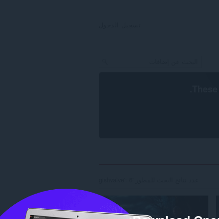
تسجيل الدخول
.
These 
عدد نتائج البحث للمطور 'gishvalve': 6