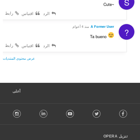
S
Cute~
رابط
الرد
اقتباس
A Former User
منذ 4 أعوام
?
Ta bueno
رابط
الرد
اقتباس
عرض محتوى المنتديات
أعلى
F
stagram
LinkedIn
Youtube
Twitter
Facebook
o
l
l
o
تنزيل OPERA
w