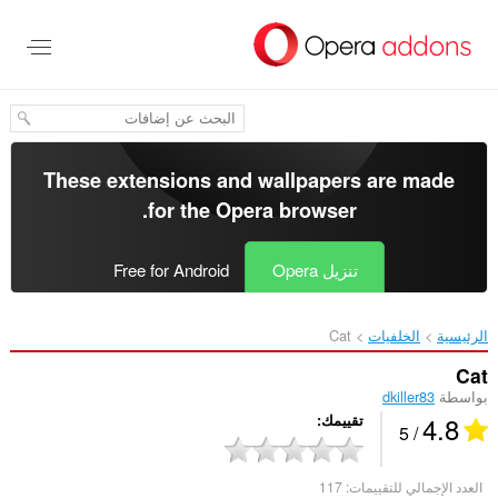
خطٍّ
لى
لمحتوى
لرئيسي
These extensions and wallpapers are made
.
for the
Opera browser
تنزيل Opera
Free for Android
الرئيسية
الخلفيات
Cat‎
Cat
بواسطة
dkiller83
4.8
تقييمك
/ 5
العدد الإجمالي للتقييمات:
117