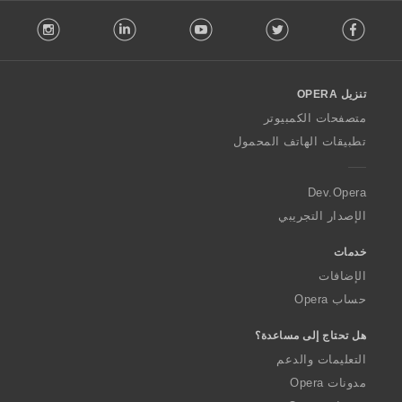
م
م
م
ا
ا
ا
ت
ت
ت
:
:
:
حمول