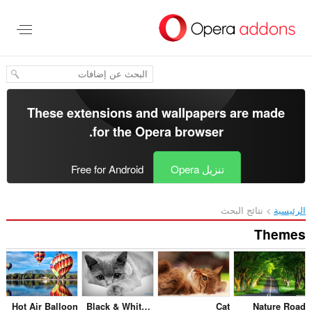
These extensions and wallp
.
for the
Opera bro
Free for Android
Hot Air Balloon
Black & White Cats