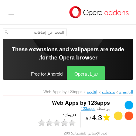
خطٍّ
لى
لمحتوى
لرئيسي
These extensions and wallpapers are made
.
for the
Opera browser
تنزيل Opera
Free for Android
الرئيسية
ملحقات
إنتاجية
Web Apps by 123apps‎
Web Apps by 123apps
بواسطة
123apps
4.3
تقييمك
/ 5
العدد الإجمالي للتقييمات:
203