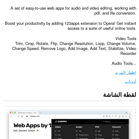
A set of easy-to-use web apps for audio and video editing, working with
pdf, and file conversion.
Boost your productivity by adding 123apps extension to Opera! Get instant
access to a suite of useful online tools.
Video Tools
Trim, Crop, Rotate, Flip, Change Resolution, Loop, Change Volume,
Change Speed, Remove Logo, Add Image, Add Text, Stabilize, Video
Recorder
Audio Tools...
إظهار المزيد
أذونات
لقطة الشاشة
يستطيع
هذا
الملحق
الوصول
إلى
بياناتك
على
بعض
مواقع