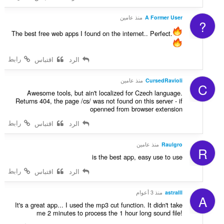
A Former User
منذ عامين
?
The best free web apps I found on the internet.. Perfect.
رابط
الرد
اقتباس
CursedRavioli
منذ عامين
C
Awesome tools, but ain't localized for Czech language.
Returns 404, the page /cs/ was not found on this server - if
openned from browser extension
رابط
الرد
اقتباس
Raulgro
منذ عامين
R
is the best app, easy use to use
رابط
الرد
اقتباس
astralll
منذ 3 أعوام
A
It's a great app... I used the mp3 cut function. It didn't take
me 2 minutes to process the 1 hour long sound file!