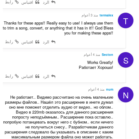
رابط
الرد
اقتباس
termalex
منذ 3 أعوام
T
Thanks for these apps!! Really easy to use! I always use them
to trim a song, convert, or anything that it has in it!! God Bless
you for making these apps!!
رابط
الرد
اقتباس
Secton
منذ 4 أعوام
S
Works Greatly!
Работает Хорошо!
رابط
الرد
اقتباس
num
منذ 4 أعوام
N
Не работает.. Видимо рассчитано на очень маленькие
размеры файлов.. Нашёл это расширение в инете думал
оно мне поможет отделить аудио от видео.. но облом..
Видео в 220mb оказалось для данного расширения
попросту неподъёмным.. Расширение пока оставлю..
попробую потанцевать вокруг него с бубном.. если ничего
не получиться снесу.. Разработчикам данного
расширения следовало бы указывать в описании с каким
максимальным размером файла оно может работать.