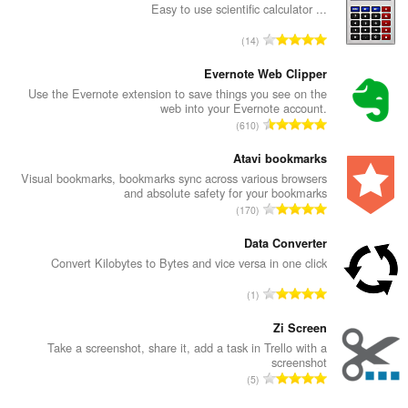
Easy to use scientific calculator ...
ا
14
ل
ع
Evernote Web Clipper
د
Use the Evernote extension to save things you see on the
web into your Evernote account.
د
ا
610
ا
ل
ل
ع
Atavi bookmarks
إ
د
Visual bookmarks, bookmarks sync across various browsers
ج
and absolute safety for your bookmarks
د
م
ا
170
ا
ا
ل
ل
ل
ع
Data Converter
إ
ي
د
Convert Kilobytes to Bytes and vice versa in one click
ج
ل
د
م
ا
ل
1
ا
ا
ل
ت
ل
ل
ع
Zi Screen
ق
إ
ي
د
ي
Take a screenshot, share it, add a task in Trello with a
ج
ل
screenshot
د
ي
م
ا
ل
5
ا
م
ا
ل
ت
ل
ا