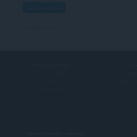
تسجيل الدخول للنشر
عرض محتوى المنتديات
ات
هل تحتاج إلى مساعدة؟
ضافات
التعليمات والدعم
 Opera
مدونات Opera
منتديات Opera
© Opera Software
الخصوصية
Terms of Service