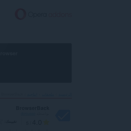
خطٍّ
لى
لمحتوى
لرئيسي
browser
الرئيسية
ملحقات
إنتاجية
BrowserBack‎
BrowserBack
بواسطة
dcrousso
4.0
تقييمك
/ 5
العدد الإجمالي للتقييمات:
3