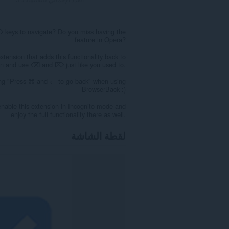
keys to navigate? Do you miss having the
feature in Opera?
tension that adds this functionality back to
ion and use ⌫ and ⌦ just like you used to.
ing "Press ⌘ and ← to go back" when using
BrowserBack :)
enable this extension in Incognito mode and
enjoy the full functionality there as well.
لقطة الشاشة