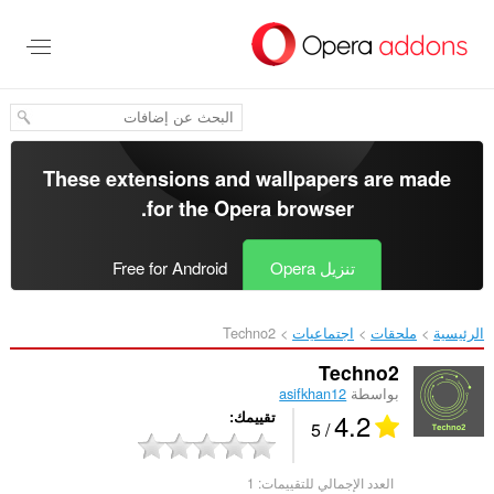
خطٍّ
لى
لمحتوى
لرئيسي
These extensions and wallpapers are made
.
for the
Opera browser
تنزيل Opera
Free for Android
الرئيسية
ملحقات
اجتماعيات
Techno2‎
Techno2
بواسطة
asifkhan12
4.2
تقييمك
/ 5
العدد الإجمالي للتقييمات:
1