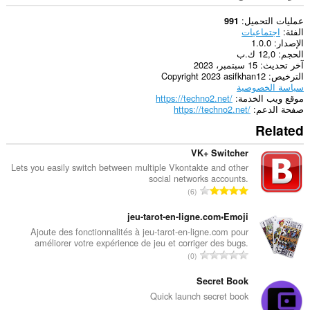
عمليات التحميل
991
الفئة
اجتماعيات
الإصدار
1.0.0
الحجم
12,0 ك.ب
آخر تحديث
15 سبتمبر، 2023
الترخيص
Copyright 2023 asifkhan12
سياسة الخصوصية
موقع ويب الخدمة
https://techno2.net/
صفحة الدعم
https://techno2.net/
Related
VK+ Switcher
Lets you easily switch between multiple Vkontakte and other
social networks accounts.
ا
6
ل
ع
jeu-tarot-en-ligne.com•Emoji
د
Ajoute des fonctionnalités à jeu-tarot-en-ligne.com pour
améliorer votre expérience de jeu et corriger des bugs.
د
ا
0
ا
ل
ل
ع
Secret Book
إ
د
Quick launch secret book
ج
د