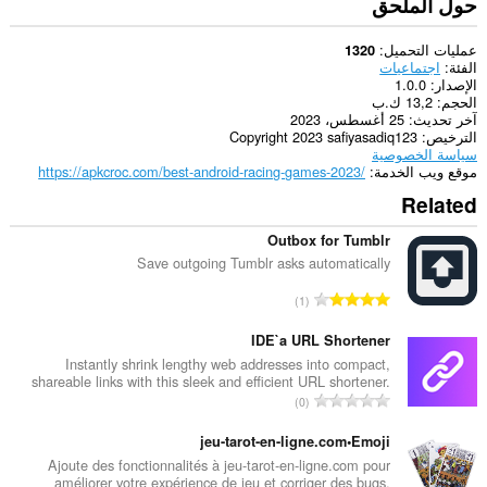
حول الملحق
عمليات التحميل
1320
الفئة
اجتماعيات
الإصدار
1.0.0
الحجم
13,2 ك.ب
آخر تحديث
25 أغسطس، 2023
الترخيص
Copyright 2023 safiyasadiq123
سياسة الخصوصية
موقع ويب الخدمة
https://apkcroc.com/best-android-racing-games-2023/
Related
Outbox for Tumblr
Save outgoing Tumblr asks automatically
ا
1
ل
ع
IDE`a URL Shortener
د
Instantly shrink lengthy web addresses into compact,
shareable links with this sleek and efficient URL shortener.
د
ا
0
ا
ل
ل
ع
jeu-tarot-en-ligne.com•Emoji
إ
د
Ajoute des fonctionnalités à jeu-tarot-en-ligne.com pour
ج
améliorer votre expérience de jeu et corriger des bugs.
د