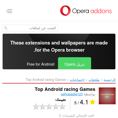
خطٍّ
لى
لمحتوى
لرئيسي
These extensions and wallpapers are made
.
for the
Opera browser
تنزيل Opera
Free for Android
الرئيسية
ملحقات
اجتماعيات
Top Android racing Games‎
Top Android racing Games
بواسطة
safiyasadiq123
4.1
تقييمك
/ 5
العدد الإجمالي للتقييمات:
2