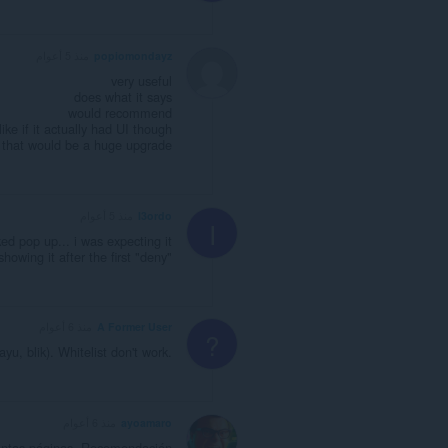
popiomondayz
منذ 5 أعوام
very useful
does what it says
would recommend
like if it actually had UI though
that would be a huge upgrade
I3ordo
منذ 5 أعوام
I
ed pop up... i was expecting it
showing it after the first "deny"
A Former User
منذ 6 أعوام
?
u, blik). Whitelist don't work.
ayoamaro
منذ 6 أعوام
tantas páginas. Recomendación