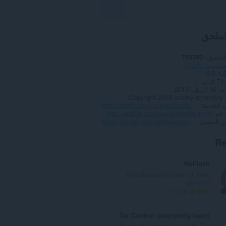
لملحق
لتحميل
734760
صوصية والأمان
0.5.1.
7 ك.ب
ث
16 إبريل، 2019
Copyright 2019 jeremy-schomery
 الخدمة
http://add0n.com/popup-blocker.html
دعم
http://add0n.com/popup-blocker.html
 المصدر
https://github.com/schomery/popup-blocker/
Re
NoFlash
Provides control over all flash
contents
ا
14
ل
ع
Tor Control (anonymity layer)
د
Brings the anonymity of the Tor