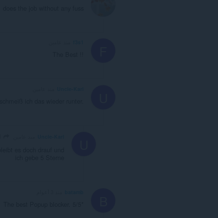
does the job without any fuss
f3s1
منذ عامين
F
The Best !!
Uncle-Karl
منذ عامين
U
schmeiß ich das wieder runter.
Uncle-Karl
Uncle-Karl
منذ عامين
U
bleibt es doch drauf und
ich gebe 5 Sterne
batamb
منذ 3 أعوام
B
The best Popup blocker. 5/5*