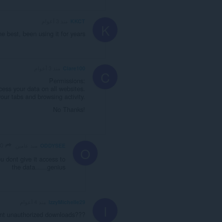
KKCT
منذ 3 أعوام
K
he best, been using it for years
Clare100
منذ 3 أعوام
C
Permissions:
cess your data on all websites.
our tabs and browsing activity.
No Thanks!
Clare100
ODDYSEE
منذ عامين
O
u dont give it access to
the data......genius
IzzyMichelle29
منذ 4 أعوام
I
ent unauthorized downloads???