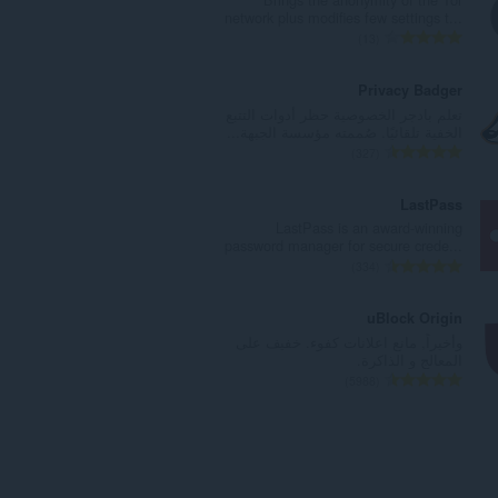
د
network plus modifies few settings t...
ا
ا
13
ل
ل
إ
ع
Privacy Badger
ج
د
تعلم بادجر الخصوصية حظر أدوات التتبع
م
د
الخفية تلقائيًا. صُممته مؤسسة الجبهة...
ا
ا
ا
327
ل
ل
ل
ي
إ
ع
LastPass
ل
ج
د
LastPass is an award-winning
ل
م
د
password manager for secure crede...
ت
ا
ا
ا
334
ق
ل
ل
ل
ي
ي
إ
ع
uBlock Origin
ي
ل
ج
د
وأخيراً, مانع اعلانات كفوء. خفيف على
م
ل
م
د
المعالج و الذاكرة.
ا
ت
ا
ا
ا
5988
ت
ق
ل
ل
ل
:
ي
ي
إ
ع
ي
ل
ج
د
م
ل
م
د
ا
ت
ا
ا