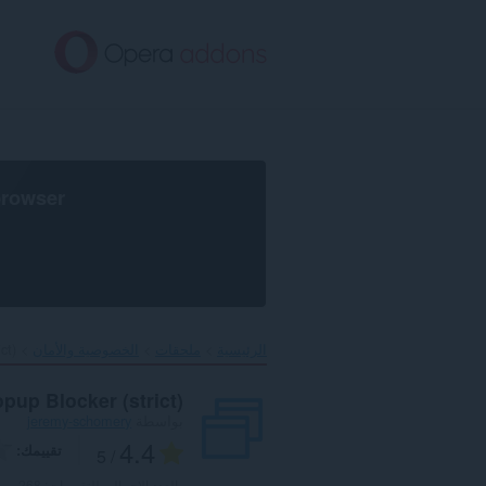
خطٍّ
لى
لمحتوى
لرئيسي
browser
الرئيسية
ملحقات
الخصوصية والأمان
t)‎
pup Blocker (strict)
بواسطة
jeremy-schomery
4.4
تقييمك
/ 5
العدد الإجمالي للتقييمات:
268