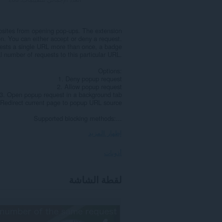
websites from opening pop-ups. The extension
on. You can either accept or deny a request.
quests a single URL more than once, a badge
l number of requests to this particular URL.
Options:
1. Deny popup request
2. Allow popup request
3. Open popup request in a background tab
 Redirect current page to popup URL source
Supported blocking methods:...
إظهار المزيد
أذونات
يستطيع
لقطة الشاشة
هذا
الملحق
الوصول
إلى
بياناتك
على