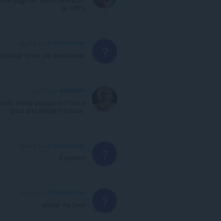
al 100%
A Former User
منذ 6 أعوام
?
hijacking! Great job developers!
plmad666
منذ 6 أعوام
 really blocks pupops and has a
good and simple interfase.
A Former User
منذ 6 أعوام
?
Excellent
A Former User
منذ 6 أعوام
?
almost the best