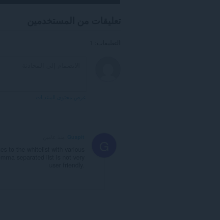
can
create
تعليقات من المستخدمين
rich
notifications
and
التعليقات: 1
display
them
to
you
in
the
system
عرض محتوى المنتديات
tray.
Guapit
منذ عامين
G
s to the whitelist with various
comma separated list is not very
user friendly.