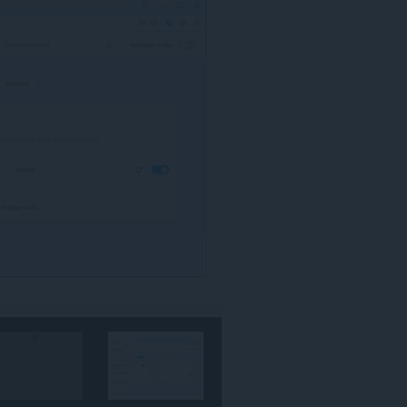
مواقع
الويب.
يستطيع
هذا
الملحق
معالجة
الإعدادات
التي
تحدد
ما
إذا
كان
بإمكان
مواقع
الويب
استخدام
الميزات،
مثل
ملفات
تعريف
الارتباط،
وJavaScript،
والمكونات
الإضافية
This
extension