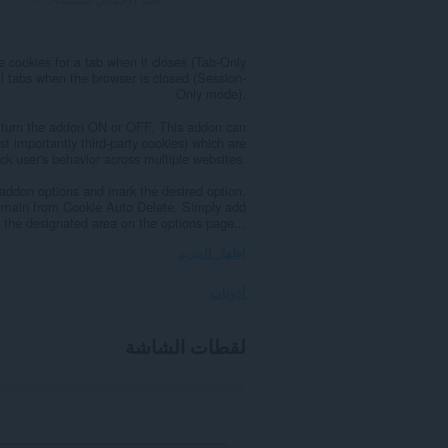
e cookies for a tab when it closes (Tab-Only
l tabs when the browser is closed (Session-
Only mode).
y turn the addon ON or OFF. This addon can
st importantly third-party cookies) which are
ack user's behavior across multiple websites.
 addon options and mark the desired option.
 domain from Cookie Auto Delete. Simply add
the designated area on the options page...
إظهار المزيد
أذونات
يستطيع
لقطات الشاشة
هذا
الملحق
الوصول
إلى
بياناتك
على
كل