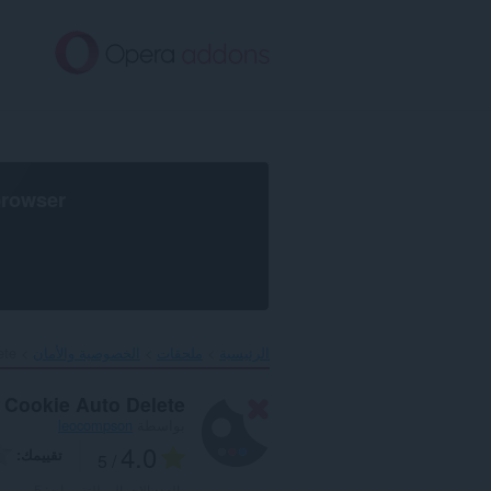
خطٍّ
لى
لمحتوى
لرئيسي
browser
الرئيسية
ملحقات
الخصوصية والأمان
te‎
Cookie Auto Delete
بواسطة
leocompson
4.0
تقييمك
/ 5
العدد الإجمالي للتقييمات:
5