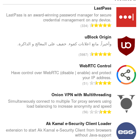
LastPass
LastPass is an award-winning password manager for secure
credential management on any device.
ا
334
ل
ع
uBlock Origin
د
وأخيراً, مانع اعلانات كفوء. خفيف على المعالج و الذاكرة.
د
ا
5987
ا
ل
ل
ع
WebRTC Control
إ
د
Have control over WebRTC (disable | enable) and protect
ج
your IP address.
د
م
ا
51
ا
ا
ل
ل
ل
ع
Onion VPN with Multithreading
إ
ي
د
Simultaneously connect to multiple Tor proxy servers using
ج
ل
load balancing to increase anonymity and speed
د
م
ا
ل
56
ا
ا
ل
ت
ل
ل
ع
Ak Kamal e-Security Client Loader
ق
إ
ي
د
ي
extension to start Ak Kamal e-Security Client from browsers
ج
ل
without Java-support
د
ي
م