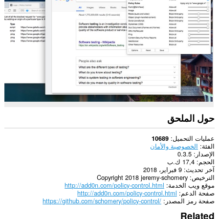
كل
مواقع
الويب.
يستطيع
هذا
الملحق
الوصول
إلى
علامات
تبويبك
ونشاط
تصفحك.
حول الملحق
عمليات التحميل
10689
الفئة
الخصوصية والأمان
الإصدار
0.3.5
الحجم
17,4 ك.ب
آخر تحديث
9 فبراير، 2018
الترخيص
Copyright 2018 jeremy-schomery
موقع ويب الخدمة
http://add0n.com/policy-control.html
صفحة الدعم
http://add0n.com/policy-control.html
صفحة رمز المصدر
https://github.com/schomery/policy-control/
Related