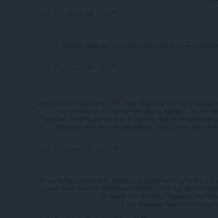
رابط
الرد
اقتباس
иногда зависает, на некоторых ресурсах не в полну
رابط
الرد
اقتباس
Awesome little tool (little?)
okay, huge tool in a small package
all it's features, it's sort of like privacy badger... but on 
derivate, not only does it kick off trackers and other pesky thing
developer who seem to actually do things for its users w
رابط
الرد
اقتباس
Since today, 2rd October, Ghostery stopped working for YouTube
to even load now with Ghostery enabled. I had also uBlock Origin
enabled and Ghostery Disabled, YouTube 
So, Ghostery doesn't work anymo
الرد
اقتباس
إخفاء
رابط