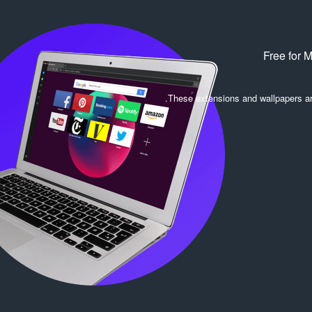
Free for 
.
These extensions and wallpapers a