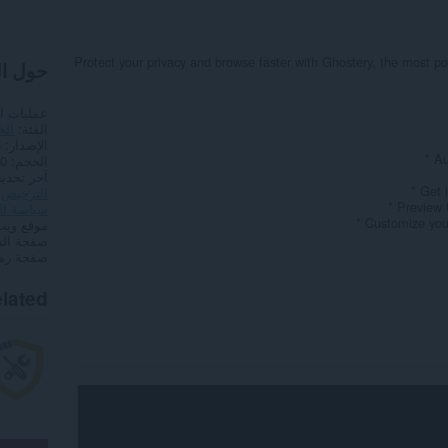
Protect your privacy and browse faster with Ghostery, the most po
حول ا
عمليات ا
الفئة
الخ
الإصدار
5
* A
الحجم
7,0
آخر تحدي
* Get 
الترخيص
* Preview 
سياسة ا
* Customize your
موقع ويب
صفحة ال
صفحة رمز
lated