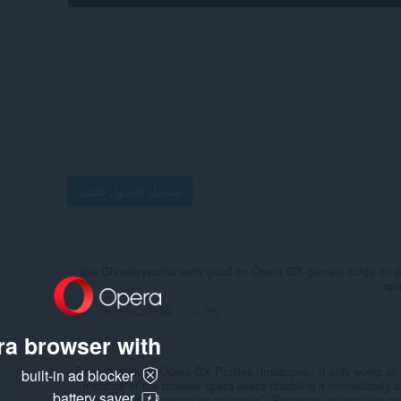
تسجيل الدخول للنشر
this Ghosteryworks verry good on Opera GX gamers Edge no pro
spa
رابط
الرد
اقتباس
a browser with:
Doesn't work on Opera GX Profiles (Instances). It only works on 
built-in ad blocker
instance of the browser opera keeps disabling it immediately af
battery saver
detected this extension as malicious". Repairing, uninstalling a