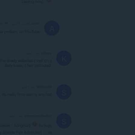
loading now).
Vlad1Dimov
aLieN82
منذ 4 أشهر
A
same problem on YouTube
kehgal
منذ 5 أشهر
K
the shady websites I visit on a
daily basis, I feel protected.
SOUJIx99
منذ 5 أشهر
S
, its really time saving ans fast
simonjanosbalint
منذ 5 أشهر
S
 browser * böngésző
és/vagy
 Stands Fair Adblocker) ... és