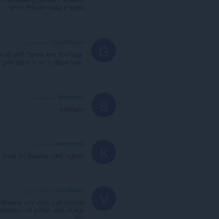
error. Please make it work!
GustlMeixner
منذ شهرين
G
at all with Opera and YouTube.
d gets stuck in an endless loop.
Savannnn
منذ شهرين
S
dojebane
Killeroox04
منذ شهرين
K
 mois on détecte votre logiciel
Vlad1Dimov
منذ 4 أشهر
V
because any video just reloads
hostery off (albeit with all ads