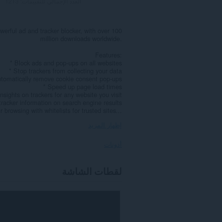
العدد الإجمالي للتقييمات:
1213
werful ad and tracker blocker, with over 100
million downloads worldwide.
Features:
* Block ads and pop-ups on all websites
* Stop trackers from collecting your data
utomatically remove cookie consent pop-ups
* Speed up page load times
insights on trackers for any website you visit
tracker information on search engine results
 browsing with whitelists for trusted sites...
إظهار المزيد
أذونات
يستطيع
لقطات الشاشة
هذا
الملحق
الوصول
إلى
بياناتك
على
كل