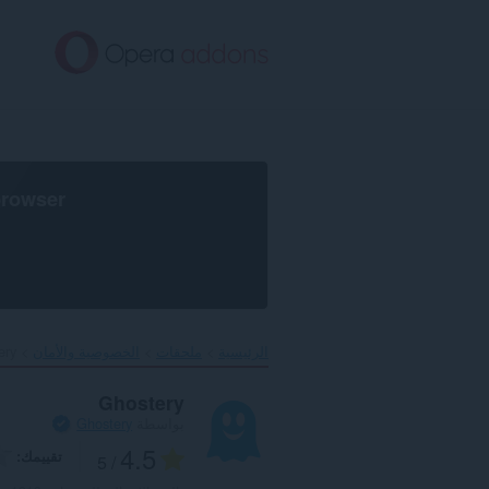
خطٍّ
لى
لمحتوى
لرئيسي
browser
الرئيسية
ملحقات
الخصوصية والأمان
ry‎
Ghostery
بواسطة
Ghostery
4.5
تقييمك
/ 5