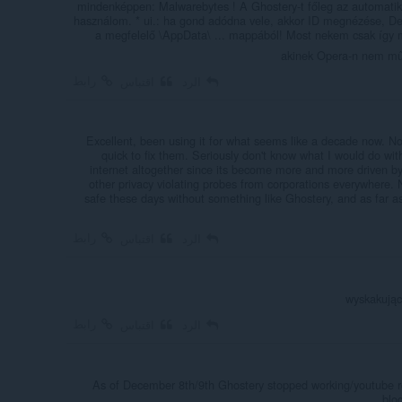
mindenképpen: Malwarebytes ! A Ghostery-t főleg az automatikus
használom. * ui.: ha gond adódna vele, akkor ID megnézése, 
a megfelelő \AppData\ ... mappából! Most nekem csak így 
akinek Opera-n nem műk
رابط
الرد
اقتباس
Excellent, been using it for what seems like a decade now. N
quick to fix them. Seriously don't know what I would do with
internet altogether since its become more and more driven by
other privacy violating probes from corporations everywhere.
safe these days without something like Ghostery, and as far a
رابط
الرد
اقتباس
wyskakujące
رابط
الرد
اقتباس
As of December 8th/9th Ghostery stopped working/youtube r
blo