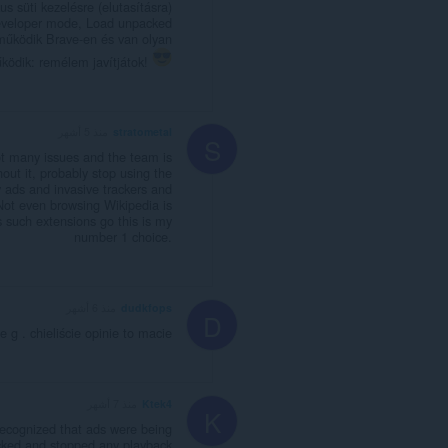
 süti kezelésre (elutasításra)
Developer mode, Load unpacked
működik Brave-en és van olyan
ödik: remélem javítjátok!
stratometal
منذ 5 أشهر
S
ot many issues and the team is
out it, probably stop using the
 ads and invasive trackers and
 Not even browsing Wikipedia is
s such extensions go this is my
number 1 choice.
dudkfops
منذ 6 أشهر
D
 g . chieliście opinie to macie
Ktek4
منذ 7 أشهر
K
ecognized that ads were being
cked and stopped any playback