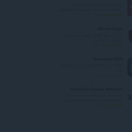
د
LastPass is an award-winning
د
password manager for secure crede...
ا
ا
334
ل
ل
إ
ع
uBlock Origin
ج
د
وأخيراً, مانع اعلانات كفوء. خفيف على
م
د
المعالج و الذاكرة.
ا
ا
ا
5986
ل
ل
ل
ي
إ
ع
Decryption RSA
ل
ج
د
Decryption of encrypted data on RSA
ل
م
د
key
ت
ا
ا
ا
0
ق
ل
ل
ل
ي
ي
إ
ع
PunyCode Domain Detection
ي
ل
ج
د
This extension attempts to detect
م
ل
م
د
PunyCode domain phishing attack
ا
ت
ا
ا
ا
1
ت
ق
ل
ل
ل
:
ي
ي
إ
ع
ي
ل
ج
د
م
ل
م
د