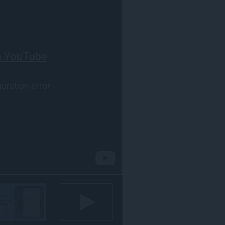
مواقع
الويب.
يستطيع
هذا
الملحق
الوصول
إلى
بياناتك
على
بعض
مواقع
الويب.
يستطيع
هذا
الملحق
الوصول
إلى
علامات
تبويبك
ونشاط
تصفحك.