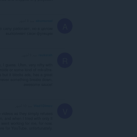
abumursal
منذ 8 أشهر
A
ю силу работает, но в целом
выполняет свои функции
raukstah
منذ 9 أشهر
R
, I guess. Uhm, very nifty with
steroids or some kind of mk-ultra-
s but it blocks ads, has a great
henever something breaks down,
awesome sauce!
Vlad1Dimov
منذ 10 أشهر
V
 videos as they simply refuses
, and when I tried with only it
went working for me, for now.
re for YouTube, unfortunately.