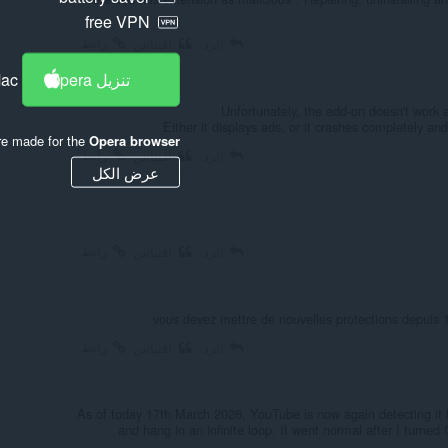
free VPN
رابط
الرد
اقتباس
تنزيل Opera
Mac
Unfortunately, the add-on doesn't work 
Either it displays ads, or it crashes completely an
re made for the
Opera browser
رابط
الرد
اقتباس
عرض الكل
رابط
الرد
اقتباس
vous devez mettre de nouvelles protections depuis 1
رابط
الرد
اقتباس
As of today 17th March 2026, YouTube is now again detecting it 
and hang in an infinite loop. It went normal after I turned G