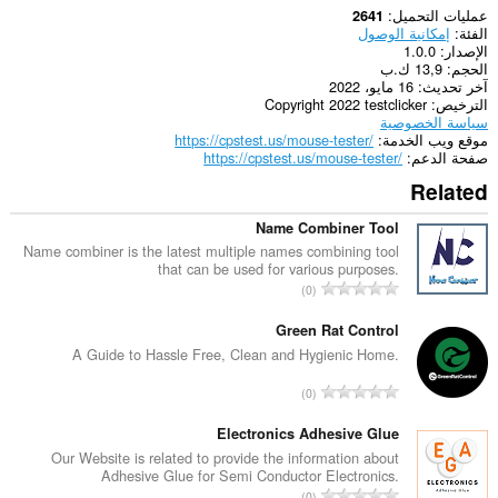
عمليات التحميل
2641
الفئة
إمكانية الوصول
الإصدار
1.0.0
الحجم
13,9 ك.ب
آخر تحديث
16 مايو، 2022
الترخيص
Copyright 2022 testclicker
سياسة الخصوصية
موقع ويب الخدمة
https://cpstest.us/mouse-tester/
صفحة الدعم
https://cpstest.us/mouse-tester/
Related
Name Combiner Tool
Name combiner is the latest multiple names combining tool
that can be used for various purposes.
ا
0
ل
ع
Green Rat Control
د
A Guide to Hassle Free, Clean and Hygienic Home.
د
ا
0
ا
ل
ل
ع
Electronics Adhesive Glue
إ
د
Our Website is related to provide the information about
ج
Adhesive Glue for Semi Conductor Electronics.
د
م
ا
0