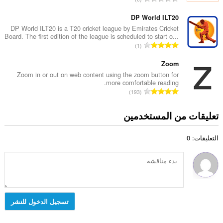
ا
ا
ل
ل
ل
ع
DP World ILT20
إ
ي
د
DP World ILT20 is a T20 cricket league by Emirates Cricket
ج
ل
Board. The first edition of the league is scheduled to start o...
د
م
ا
ل
1
ا
ا
ل
ت
ل
ل
ع
Zoom
ق
إ
ي
د
ي
Zoom in or out on web content using the zoom button for
ج
ل
more comfortable reading.
د
ي
م
ا
ل
193
ا
م
ا
ل
ت
ل
ا
ل
ع
ق
تعليقات من المستخدمين
إ
ت
ي
د
ي
ج
:
ل
د
ي
م
ل
التعليقات: 0
ا
م
ا
ت
ل
ا
ل
ق
إ
ت
ي
ي
ج
:
ل
ي
م
ل
م
ا
ت
ا
ل
تسجيل الدخول للنشر
ق
ت
ي
ي
:
ل