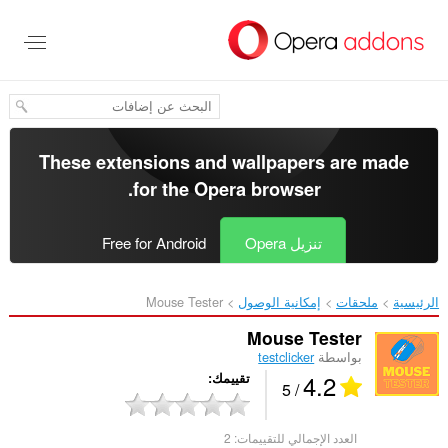
خطٍّ
لى
لمحتوى
لرئيسي
These extensions and wallpapers are made
.
for the
Opera browser
تنزيل Opera
Free for Android
الرئيسية
ملحقات
إمكانية الوصول
Mouse Tester‎
Mouse Tester
بواسطة
testclicker
4.2
تقييمك
/ 5
العدد الإجمالي للتقييمات:
2