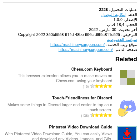
عمليات التحميل
2228
الفئة
إمكانية الوصول
الإصدار
1.0.0
الحجم
18,4 ك.ب
آخر تحديث
30 مارس، 2022
الترخيص
Copyright 2022 350b5558-914d-48be-996c-d9f9a811d525
سياسة الخصوصية
موقع ويب الخدمة
https://machinerysurgeon.com/
صفحة الدعم
https://machinerysurgeon.com/
Related
Chess.com Keyboard
This browser extension allows you to make moves on
Chess.com using your keyboard
ا
10
ل
ع
Touch-Friendliness for Discord
د
Makes some things in Discord larger and easier to tap on a
touch screen.
د
ا
136
ا
ل
ل
ع
Pinterest Video Download Guide
إ
د
With Pinterest Video Download Guide, You can easily Views
ج
and download any Videos, Images, and Gifs.
د