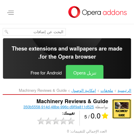
خطٍّ
لى
لمحتوى
لرئيسي
These extensions and wallpapers are made
.
for the
Opera browser
تنزيل Opera
Free for Android
الرئيسية
ملحقات
إمكانية الوصول
Machinery Reviews & Guide‎
Machinery Reviews & Guide
بواسطة
350b5558-914d-48be-996c-d9f9a811d525
0.0
تقييمك
/ 5
العدد الإجمالي للتقييمات:
0