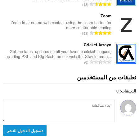
م
ا
13
ا
ا
ل
ل
ل
ع
Zoom
إ
ي
د
Zoom in or out on web content using the zoom button for
ج
ل
more comfortable reading.
د
م
ا
ل
193
ا
ا
ل
ت
ل
ل
ع
Cricket Arroyo
ق
إ
ي
د
ي
Get the latest updates on all your favorite cricket leagues,
ج
ل
including PSL and Big Bash, on our website. Stay informe...
د
ي
م
ا
ل
0
ا
م
ا
ل
ت
ل
ا
ل
ع
ق
تعليقات من المستخدمين
إ
ت
ي
د
ي
ج
:
ل
د
ي
م
ل
التعليقات: 0
ا
م
ا
ت
ل
ا
ل
ق
إ
ت
ي
ي
ج
:
ل
ي
م
ل
م
ا
ت
ا
ل
تسجيل الدخول للنشر
ق
ت
ي
ي