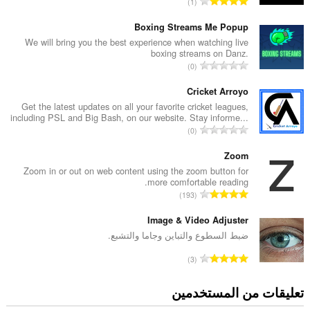
ا
1
ل
ع
Boxing Streams Me Popup
د
We will bring you the best experience when watching live
boxing streams on Danz.
د
ا
0
ا
ل
ل
ع
Cricket Arroyo
إ
د
Get the latest updates on all your favorite cricket leagues,
ج
including PSL and Big Bash, on our website. Stay informe...
د
م
ا
0
ا
ا
ل
ل
ل
ع
Zoom
إ
ي
د
Zoom in or out on web content using the zoom button for
ج
ل
more comfortable reading.
د
م
ا
ل
193
ا
ا
ل
ت
ل
ل
ع
Image & Video Adjuster
ق
إ
ي
د
ي
ضبط السطوع والتباين وجاما والتشبع.
ج
ل
د
ي
م
ا
ل
3
ا
م
ا
ل
ت
ل
ا
ل
ع
ق
تعليقات من المستخدمين
إ
ت
ي
د
ي
ج
:
ل