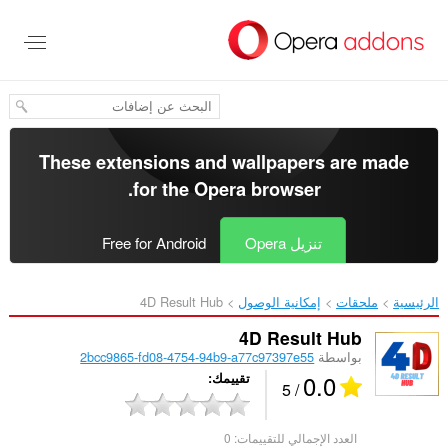
خطٍّ
لى
لمحتوى
لرئيسي
These extensions and wallpapers are made
.
for the
Opera browser
تنزيل Opera
Free for Android
الرئيسية
ملحقات
إمكانية الوصول
4D Result Hub‎
4D Result Hub
بواسطة
2bcc9865-fd08-4754-94b9-a77c97397e55
0.0
تقييمك
/ 5
العدد الإجمالي للتقييمات:
0