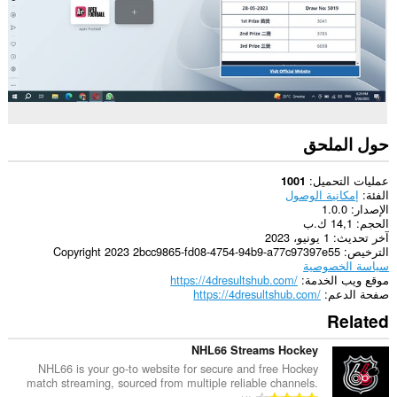
حول الملحق
عمليات التحميل
1001
الفئة
إمكانية الوصول
الإصدار
1.0.0
الحجم
14,1 ك.ب
آخر تحديث
1 يونيو، 2023
الترخيص
Copyright 2023 2bcc9865-fd08-4754-94b9-a77c97397e55
سياسة الخصوصية
موقع ويب الخدمة
https://4dresultshub.com/
صفحة الدعم
https://4dresultshub.com/
Related
NHL66 Streams Hockey
NHL66 is your go-to website for secure and free Hockey
match streaming, sourced from multiple reliable channels.