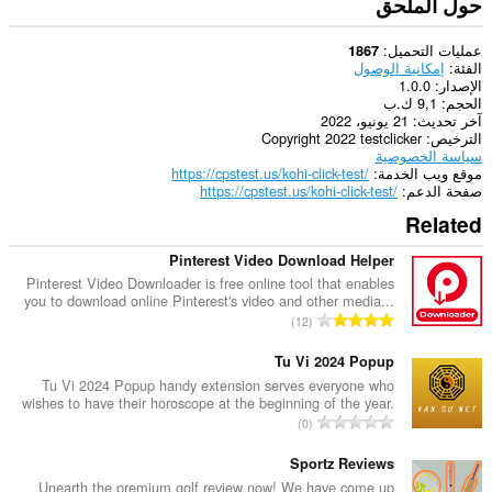
حول الملحق
عمليات التحميل
1867
الفئة
إمكانية الوصول
الإصدار
1.0.0
الحجم
9,1 ك.ب
آخر تحديث
21 يونيو، 2022
الترخيص
Copyright 2022 testclicker
سياسة الخصوصية
موقع ويب الخدمة
https://cpstest.us/kohi-click-test/
صفحة الدعم
https://cpstest.us/kohi-click-test/
Related
Pinterest Video Download Helper
Pinterest Video Downloader is free online tool that enables
you to download online Pinterest's video and other media...
ا
12
ل
ع
Tu Vi 2024 Popup
د
Tu Vi 2024 Popup handy extension serves everyone who
wishes to have their horoscope at the beginning of the year.
د
ا
0
ا
ل
ل
ع
Sportz Reviews
إ
د
Unearth the premium golf review now! We have come up