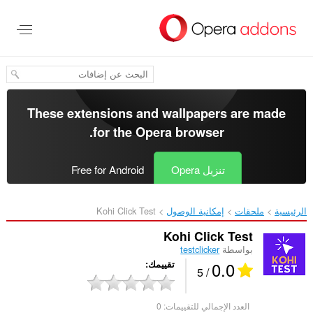
خطٍّ
لى
لمحتوى
لرئيسي
These extensions and wallpapers are made
.
for the
Opera browser
تنزيل Opera
Free for Android
الرئيسية
ملحقات
إمكانية الوصول
Kohi Click Test‎
Kohi Click Test
بواسطة
testclicker
0.0
تقييمك
/ 5
العدد الإجمالي للتقييمات:
0