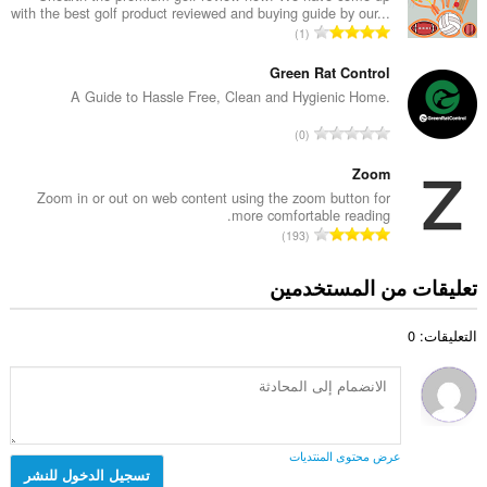
ج
with the best golf product reviewed and buying guide by our...
د
م
ا
1
ا
ا
ل
ل
ل
ع
Green Rat Control
إ
ي
د
A Guide to Hassle Free, Clean and Hygienic Home.
ج
ل
د
م
ا
ل
0
ا
ا
ل
ت
ل
ل
ع
Zoom
ق
إ
ي
د
ي
Zoom in or out on web content using the zoom button for
ج
ل
more comfortable reading.
د
ي
م
ا
ل
193
ا
م
ا
ل
ت
ل
ا
ل
ع
ق
تعليقات من المستخدمين
إ
ت
ي
د
ي
ج
:
ل
د
ي
م
ل
التعليقات: 0
ا
م
ا
ت
ل
ا
ل
ق
إ
ت
ي
ي
ج
:
ل
ي
م
ل
م
ا
ت
عرض محتوى المنتديات
ا
ل
تسجيل الدخول للنشر
ق