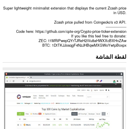
Super lightweight minimalist extension that displays the current Zcash price
in USD.
Zcash price pulled from Coingecko's v3 API.
------------------
Code here: https://github.com/cpte-org/Crypto-price-ticker-extension
If you like this feel free to donate:
ZEC: t1MRiPwepQYrTJReH2iVu8aHWXXcBXHnZAw
BTC: 1DtTKJJosqgF4NzJHBqwMXGWoYwtpBoxpx
لقطة الشاشة