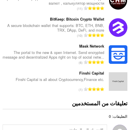
валют , калькулятор мощности
د
ا
11
ا
ل
ل
ع
BitKeep: Bitcoin Crypto Wallet
إ
د
A secure blockchain wallet that supports: BTC, ETH, BNB,
ج
TRX, DApp, DeFi, and more
د
م
ا
10
ا
ا
ل
ل
ل
ع
Mask Network
إ
ي
د
The portal to the new & open Internet. Send encrypted
ج
ل
message and decentralized Apps right on top of social netw...
د
م
ا
ل
6
ا
ا
ل
ت
ل
ل
ع
Finshi Capital
ق
إ
ي
د
ي
Finshi Capital is all about Cryptocurrency,Finance etc.
ج
ل
د
ي
م
ا
ل
1
ا
م
ا
ل
ت
ل
ا
ل
ع
ق
تعليقات من المستخدمين
إ
ت
ي
د
ي
ج
:
ل
د
ي
م
ل
التعليقات: 0
ا
م
ا
ت
ل
ا
ل
ق
إ
ت