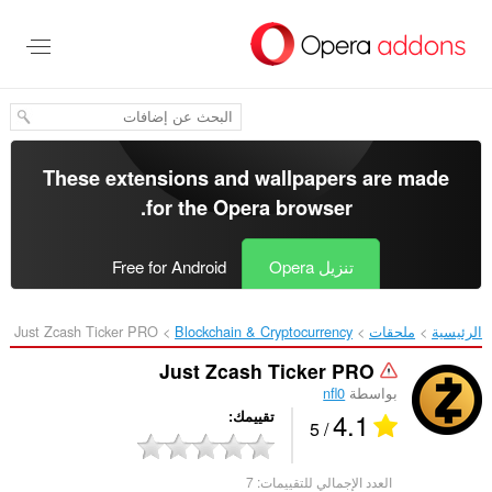
خطٍّ
لى
لمحتوى
لرئيسي
These extensions and wallpapers are made
.
for the
Opera browser
تنزيل Opera
Free for Android
الرئيسية
ملحقات
Blockchain & Cryptocurrency
Just Zcash Ticker PRO‎
Just Zcash Ticker PRO
بواسطة
nfl0
4.1
تقييمك
/ 5
العدد الإجمالي للتقييمات:
7