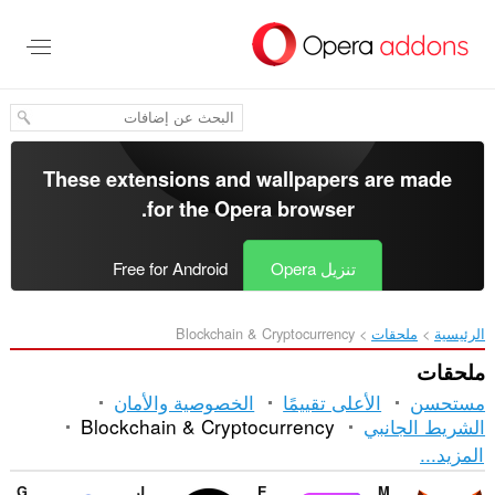
خطٍّ
لى
لمحتوى
لرئيسي
These extensions and wallpapers are made
.
for the
Opera browser
تنزيل Opera
Free for Android
الرئيسية
ملحقات
Blockchain & Cryptocurrency
ملحقات
مستحسن
الأعلى تقييمًا
الخصوصية والأمان
الشريط الجانبي
Blockchain & Cryptocurrency
الفرز
المزيد...
والفئات
Guarda Wallet
Just Zcash Ticker PRO
Enkrypt
MetaMask