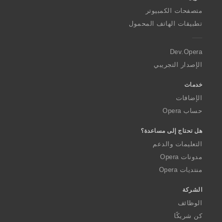
ل
ل
ل
ل
م
م
م
م
O
ت
ت
ت
ت
متصفحات الكمبيوتر
ا
ا
ا
ا
p
ق
ق
ق
ق
تطبيقات الهاتف المحمول
ت
ت
ت
ت
e
ي
ي
ي
ي
:
:
:
:
r
ي
ي
ي
ي
a
م
م
م
م
Dev.Opera
ا
ا
ا
ا
الإصدار التجريبي
ت
ت
ت
ت
:
:
:
:
خدمات
الإضافات
حساب Opera
هل تحتاج إلى مساعدة؟
التعليمات والدعم
مدونات Opera
منتديات Opera
الشركة
الوظائف
كن شريكًا