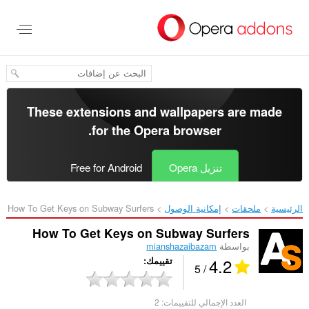
خطٍّ
لى
لمحتوى
لرئيسي
These extensions and wallpapers are made
.
for the
Opera browser
تنزيل Opera
Free for Android
الرئيسية
ملحقات
إمكانية الوصول
How To Get Keys on Subway Surfers‎
How To Get Keys on Subway Surfers
بواسطة
mianshazaibazam
4.2
تقييمك
/ 5
العدد الإجمالي للتقييمات:
2