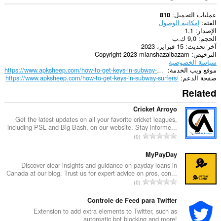
عمليات التحميل
810
الفئة
إمكانية الوصول
الإصدار
1.1
الحجم
9,0 ك.ب
آخر تحديث
15 فبراير، 2023
الترخيص
Copyright 2023 mianshazaibazam
سياسة الخصوصية
موقع ويب الخدمة
https://www.apksheep.com/how-to-get-keys-in-subway-surfers/
صفحة الدعم
https://www.apksheep.com/how-to-get-keys-in-subway-surfers/
Related
Cricket Arroyo
Get the latest updates on all your favorite cricket leagues,
including PSL and Big Bash, on our website. Stay informe...
ا
0
ل
ع
MyPayDay
د
Discover clear insights and guidance on payday loans in
Canada at our blog. Trust us for expert advice on pros, con...
د
ا
0
ا
ل
ل
ع
Controle de Feed para Twitter
إ
د
Extension to add extra elements to Twitter, such as
ج
automatic bot blocking and more!
د