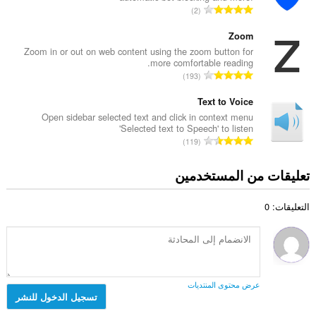
م
ا
2
ا
ا
ل
ل
ل
ع
Zoom
إ
ي
د
Zoom in or out on web content using the zoom button for
ج
ل
more comfortable reading.
د
م
ا
ل
193
ا
ا
ل
ت
ل
ل
ع
Text to Voice
ق
إ
ي
د
ي
Open sidebar selected text and click in context menu
ج
ل
'Selected text to Speech' to listen
د
ي
م
ا
ل
119
ا
م
ا
ل
ت
ل
ا
ل
ع
ق
تعليقات من المستخدمين
إ
ت
ي
د
ي
ج
:
ل
د
ي
م
ل
التعليقات: 0
ا
م
ا
ت
ل
ا
ل
ق
إ
ت
ي
ي
ج
:
ل
ي
م
ل
م
ا
ت
عرض محتوى المنتديات
ا
ل
تسجيل الدخول للنشر
ق
ت
ي
ي