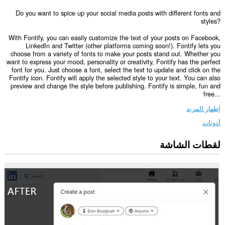
Do you want to spice up your social media posts with different fonts and
styles?
With Fontify, you can easily customize the text of your posts on Facebook,
LinkedIn and Twitter (other platforms coming soon!). Fontify lets you
choose from a variety of fonts to make your posts stand out. Whether you
want to express your mood, personality or creativity, Fontify has the perfect
font for you. Just choose a font, select the text to update and click on the
Fontify icon. Fontify will apply the selected style to your text. You can also
preview and change the style before publishing. Fontify is simple, fun and
free...
إظهار المزيد
أذونات
لقطات الشاشة
يستطيع
هذا
الملحق
الوصول
إلى
بياناتك
على
بعض
مواقع
الويب.