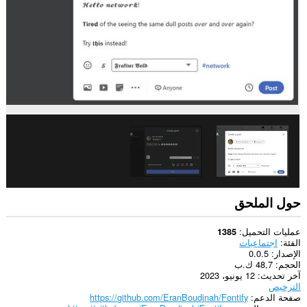
يستطيع
هذا
الملحق
الوصول
إلى
علامات
تبويبك
ونشاط
تصفحك.
حول الملحق
عمليات التحميل
1385
الفئة
اجتماعيات
الإصدار
0.0.5
الحجم
48,7 ك.ب
آخر تحديث
12 يونيو، 2023
الترخيص
صفحة الدعم
https://github.com/EranBoudjnah/Fontify