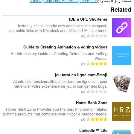
صفحة رمز المصدر
https://github.com/EranBoudjnah/Fontify
Related
IDE`a URL Shortener
Instantly shrink lengthy web addresses into compact,
shareable links with this sleek and efficient URL shortener.
ا
0
ل
ع
Guide to Creating Animation & editing videos
د
An Introductory Guide to Creating Animation and Editing
Videos.
د
ا
2
ا
ل
ل
ع
jeu-tarot-en-ligne.com•Emoji
إ
د
Ajoute des fonctionnalités à jeu-tarot-en-ligne.com pour
ج
améliorer votre expérience de jeu et corriger des bugs.
د
م
ا
0
ا
ا
ل
ل
ل
ع
Home Rank Zone
إ
ي
د
Home Rank Zone Provides you the best Information related
ج
ل
to home products that complete your indoor & outdoor needs.
د
م
ا
ل
2
ا
ا
ل
ت
ل
ل
ع
LinkedIn™ Lite
ق
إ