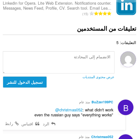
ي
د
ي
Linkedin for Opera. Lite Web Extension. Notifications counter.
ج
ل
Messages, News Feed, Profile, CV. Search tool. Email Lea...
د
ي
م
ا
ل
15
ا
م
ا
ل
ت
ل
ا
ل
ع
ق
تعليقات من المستخدمين
إ
ت
ي
د
ي
ج
:
ل
د
ي
م
ل
التعليقات: 5
ا
م
ا
ت
ل
ا
ل
ق
إ
ت
ي
ي
ج
:
ل
ي
م
ل
م
ا
ت
عرض محتوى المنتديات
ا
ل
تسجيل الدخول للنشر
ق
ت
ي
ي
:
ل
ي
ل
م
BuZzer199PC
منذ عام
B
ت
ا
@christmas052
: what didn't work
ق
ت
even the russian guy says "everything works"
ي
:
رابط
الرد
اقتباس
ي
م
ا
Christmas052
منذ عام