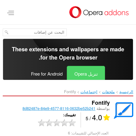
خطٍّ
لى
لمحتوى
لرئيسي
These extensions and wallpapers are made
.
for the
Opera browser
تنزيل Opera
Free for Android
الرئيسية
ملحقات
اجتماعيات
Fontify‎
Fontify
بواسطة
8d82487e-84e9-4577-8116-0632be52b241
4.0
تقييمك
/ 5
العدد الإجمالي للتقييمات:
6