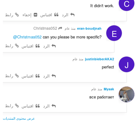
C
ت
It didn't work.
:
الرد
اقتباس
إخفاء
رابط
Christmas052
eran-boudjnah
منذ عام
E
@Christmas052
can you please be more specific?
رابط
الرد
اقتباس
justinbieberAKA2
منذ عام
J
perfect
رابط
الرد
اقتباس
Myaak
منذ عام
все работает
رابط
الرد
اقتباس
عرض محتوى المنتديات