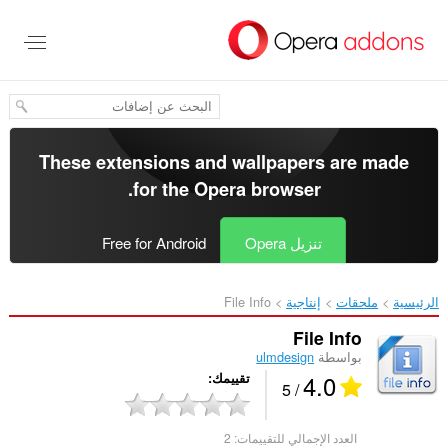
خطٍّ
لى
لمحتوى
لرئيسي
These extensions and wallpapers are made
.
for the
Opera browser
تنزيل Opera
Free for Android
الرئيسية
ملحقات
إنتاجية
File Info‎
File Info
بواسطة
ulmdesign
4.0
تقييمك
/ 5
العدد الإجمالي للتقييمات:
2