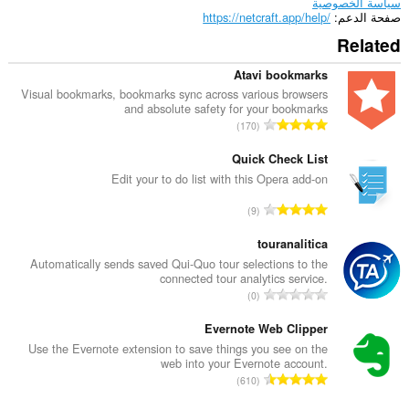
سياسة الخصوصية
صفحة الدعم
https://netcraft.app/help/
Related
Atavi bookmarks
Visual bookmarks, bookmarks sync across various browsers
and absolute safety for your bookmarks
ا
170
ل
ع
Quick Check List
د
Edit your to do list with this Opera add-on
د
ا
9
ا
ل
ل
ع
touranalitica
إ
د
Automatically sends saved Qui-Quo tour selections to the
ج
connected tour analytics service.
د
م
ا
0
ا
ا
ل
ل
ل
ع
Evernote Web Clipper
إ
ي
د
Use the Evernote extension to save things you see on the
ج
ل
web into your Evernote account.
د
م
ا
ل
610
ا
ا
ل
ت
ل