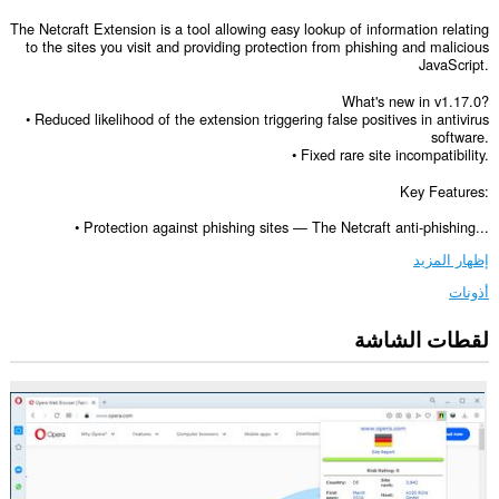
The Netcraft Extension is a tool allowing easy lookup of information relating
to the sites you visit and providing protection from phishing and malicious
JavaScript.
What's new in v1.17.0?
• Reduced likelihood of the extension triggering false positives in antivirus
software.
• Fixed rare site incompatibility.
Key Features:
• Protection against phishing sites — The Netcraft anti-phishing...
إظهار المزيد
أذونات
لقطات الشاشة
يستطيع
هذا
الملحق
الوصول
إلى
بياناتك
على
كل
مواقع