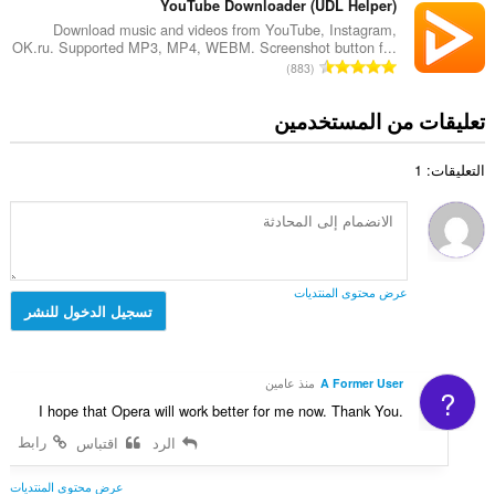
ل
ع
YouTube Downloader (UDL Helper)
ق
إ
ي
د
ي
Download music and videos from YouTube, Instagram,
ج
ل
OK.ru. Supported MP3, MP4, WEBM. Screenshot button f...
د
ي
م
ا
ل
883
ا
م
ا
ل
ت
ل
ا
ل
ع
ق
تعليقات من المستخدمين
إ
ت
ي
د
ي
ج
:
ل
د
ي
م
ل
التعليقات: 1
ا
م
ا
ت
ل
ا
ل
ق
إ
ت
ي
ي
ج
:
ل
ي
م
ل
م
ا
ت
عرض محتوى المنتديات
ا
ل
تسجيل الدخول للنشر
ق
ت
ي
ي
:
ل
ي
ل
م
A Former User
منذ عامين
?
ت
ا
I hope that Opera will work better for me now. Thank You.
ق
ت
ي
رابط
الرد
اقتباس
:
ي
م
عرض محتوى المنتديات