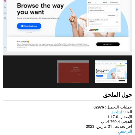
الويب.
يستطيع
هذا
الملحق
الوصول
إلى
بياناتك
على
بعض
مواقع
الويب.
يستطيع
هذا
الملحق
الوصول
إلى
علامات
تبويبك
حول الملحق
ونشاط
تصفحك.
عمليات التحميل
52976
الفئة
إنتاجية
الإصدار
1.17.0
الحجم
760,4 ك.ب
آخر تحديث
31 مارس، 2023
الترخيص