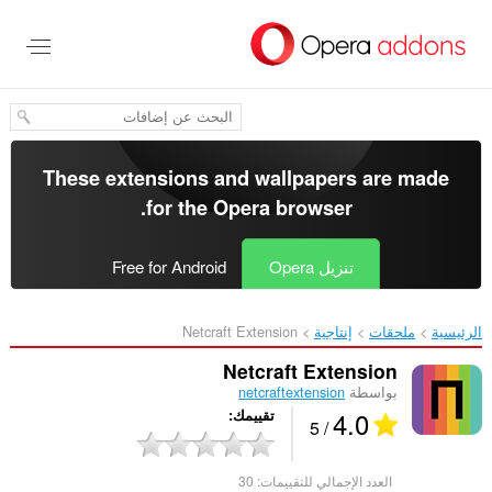
خطٍّ
لى
لمحتوى
لرئيسي
These extensions and wallpapers are made
.
for the
Opera browser
تنزيل Opera
Free for Android
الرئيسية
ملحقات
إنتاجية
Netcraft Extension‎
Netcraft Extension
بواسطة
netcraftextension
4.0
تقييمك
/ 5
العدد الإجمالي للتقييمات:
30