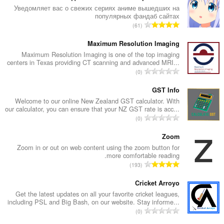
Уведомляет вас о свежих сериях аниме вышедших на
популярных фандаб сайтах
ا
61
ل
ع
Maximum Resolution Imaging
د
Maximum Resolution Imaging is one of the top imaging
centers in Texas providing CT scanning and advanced MRI...
د
ا
0
ا
ل
ل
ع
GST Info
إ
د
Welcome to our online New Zealand GST calculator. With
ج
our calculator, you can ensure that your NZ GST rate is acc...
د
م
ا
0
ا
ا
ل
ل
ل
ع
Zoom
إ
ي
د
Zoom in or out on web content using the zoom button for
ج
ل
more comfortable reading.
د
م
ا
ل
193
ا
ا
ل
ت
ل
ل
ع
Cricket Arroyo
ق
إ
ي
د
ي
Get the latest updates on all your favorite cricket leagues,
ج
ل
including PSL and Big Bash, on our website. Stay informe...
د
ي
م
ا
ل
0
ا
م
ا
ل
ت
ل