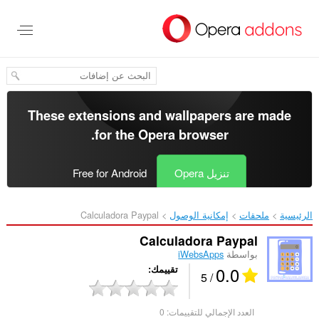
خطٍّ
لى
لمحتوى
لرئيسي
These extensions and wallpapers are made
.
for the
Opera browser
تنزيل Opera
Free for Android
الرئيسية
ملحقات
إمكانية الوصول
Calculadora Paypal‎
Calculadora Paypal
بواسطة
iWebsApps
0.0
تقييمك
/ 5
العدد الإجمالي للتقييمات:
0