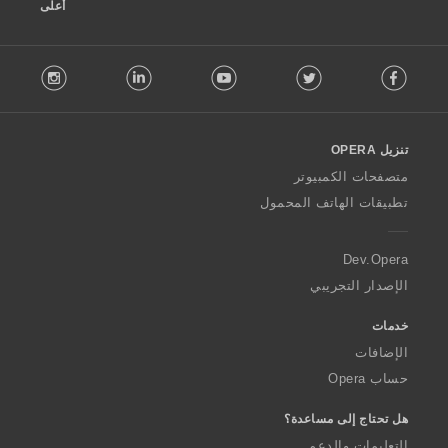
م
أعلى
ا
ت
F
:
stagram
LinkedIn
Youtube
Twitter
Facebook
o
l
l
o
تنزيل OPERA
w
O
متصفحات الكمبيوتر
p
تطبيقات الهاتف المحمول
e
r
a
Dev.Opera
الإصدار التجريبي
خدمات
الإضافات
حساب Opera
هل تحتاج إلى مساعدة؟
التعليمات والدعم