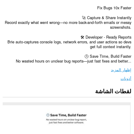
Fix Bugs 10x Faster
🚀 Capture & Share Instantly
Record exactly what went wrong—no more back-and-forth emails or messy
screenshots.
🛠️ Developer - Ready Reports
Brie auto-captures console logs, network errors, and user actions so devs
get full context instantly.
🕒 Save Time, Build Faster
No wasted hours on unclear bug reports—just fast fixes and better...
إظهار المزيد
أذونات
لقطات الشاشة
يستطيع
هذا
الملحق
الوصول
إلى
بياناتك
على
كل
مواقع