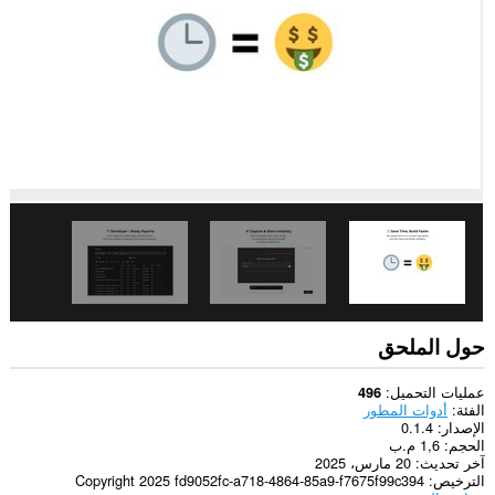
الويب.
يستطيع
هذا
الملحق
الوصول
إلى
علامات
تبويبك
ونشاط
تصفحك.
حول الملحق
عمليات التحميل
496
الفئة
أدوات المطور
الإصدار
0.1.4
الحجم
1,6 م.ب
آخر تحديث
20 مارس، 2025
الترخيص
Copyright 2025 fd9052fc-a718-4864-85a9-f7675f99c394