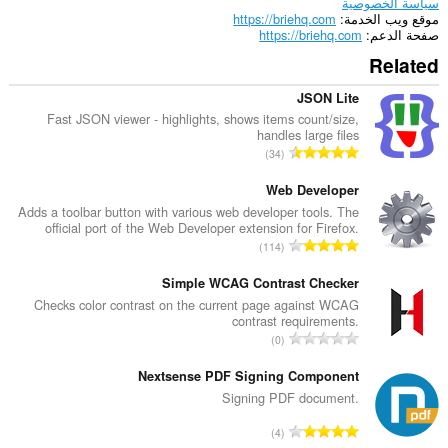
سياسة الخصوصية
موقع ويب الخدمة
https://briehq.com
صفحة الدعم
https://briehq.com
Related
JSON Lite
Fast JSON viewer - highlights, shows items count/size,
handles large files
ا
34
ل
ع
Web Developer
د
Adds a toolbar button with various web developer tools. The
official port of the Web Developer extension for Firefox.
د
ا
114
ا
ل
ل
ع
Simple WCAG Contrast Checker
إ
د
Checks color contrast on the current page against WCAG
ج
contrast requirements.
د
م
ا
0
ا
ا
ل
ل
ل
ع
Nextsense PDF Signing Component
إ
ي
د
Signing PDF document.
ج
ل
د
م
ا
ل
4
ا
ا