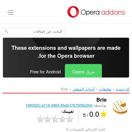
خطٍّ
لى
لمحتوى
لرئيسي
These extensions and wallpapers are made
.
for the
Opera browser
تنزيل Opera
Free for Android
الرئيسية
ملحقات
أدوات المطور
Brie‎
Brie
بواسطة
fd9052fc-a718-4864-85a9-f7675f99c394
0.0
تقييمك
/ 5
العدد الإجمالي للتقييمات:
0