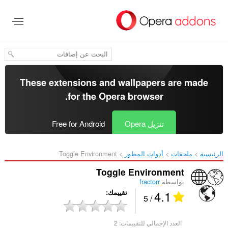
خطٍّ
لى
لمحتوى
لرئيسي
These extensions and wallpapers are made
.
for the
Opera browser
تنزيل Opera
Free for Android
الرئيسية
ملحقات
أدوات المطور
Toggle Environment‎
Toggle Environment
بواسطة
fractorr
4.1
تقييمك
/ 5
العدد الإجمالي للتقييمات:
2