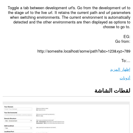
Toggle a tab between development url's. Go from the development url to
the stage url to the live url. It retains the current path and url parameters
when switching environments. The current environment is automatically
detected and the other environments are then displayed as options to
choose to go to.
EG:
Go from:
http://somesite.localhost/some/path?abc=123&xyz=789
To:...
إظهار المزيد
أذونات
لقطات الشاشة
يستطيع
هذا
الملحق
الوصول
إلى
علامات
تبويبك
ونشاط
تصفحك.