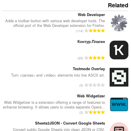
Related
Web Developer
Adds a toolbar button with various web developer tools. The
official port of the Web Developer extension for Firefox.
ا
114
ل
ع
Контур.Плагин
د
د
ا
25
ا
ل
ل
ع
Textmode Overlay
إ
د
Turn <canvas> and <video> elements into live ASCII art.
ج
د
م
ا
0
ا
ا
ل
ل
ل
ع
Web Widgetizer
إ
ي
د
Web Widgetizer is a extension offering a range of features to
ج
ل
enhance browsing. It allows users to create separate Opera...
د
م
ا
ل
2
ا
ا
ل
ت
ل
ل
ع
Sheets2JSON - Convert Google Sheets
ق
إ
ي
د
ي
Convert public Google Sheets into clean JSON or CSV.