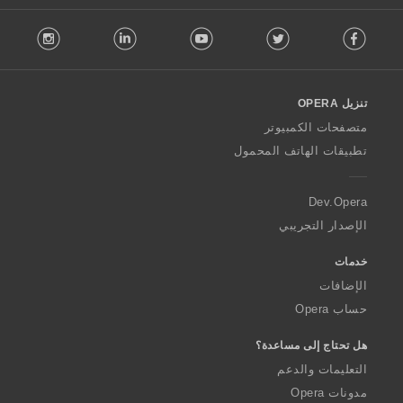
:
F
stagram
LinkedIn
Youtube
Twitter
Facebook
o
l
l
o
تنزيل OPERA
w
O
متصفحات الكمبيوتر
p
تطبيقات الهاتف المحمول
e
r
a
Dev.Opera
الإصدار التجريبي
خدمات
الإضافات
حساب Opera
هل تحتاج إلى مساعدة؟
التعليمات والدعم
مدونات Opera