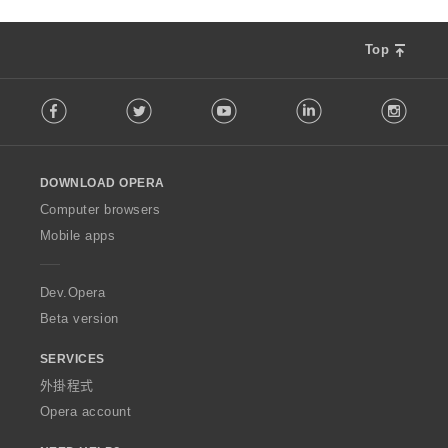
Top
F
Facebook
Twitter
Youtube
LinkedIn
Instag
o
l
l
o
DOWNLOAD OPERA
w
O
Computer browsers
p
Mobile apps
e
r
a
Dev.Opera
Beta version
SERVICES
外掛程式
Opera account