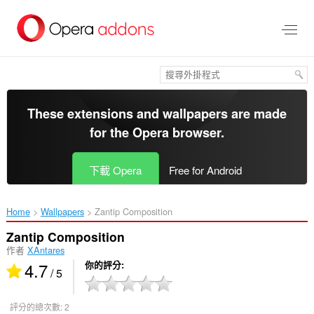
跳
到
主
要
內
容
區
These extensions and wallpapers are made
for the
Opera browser
.
下載 Opera
Free for Android
Home
Wallpapers
Zantip Composition‎
Zantip Composition
作者
XAntares
4.7
你的評分
/ 5
評分的總次數:
2