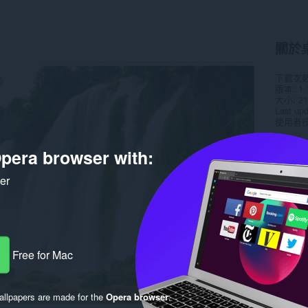
關於
下載次
版本
1.
大小
21
Last up
使用者
pera browser with:
ker
Free for Mac
llpapers are made for the
Opera browser
.