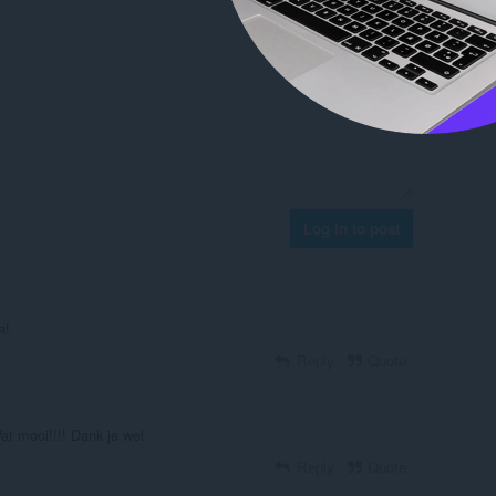
Log in to post
я!
Reply
Quote
Wat mooi!!!! Dank je wel
Reply
Quote