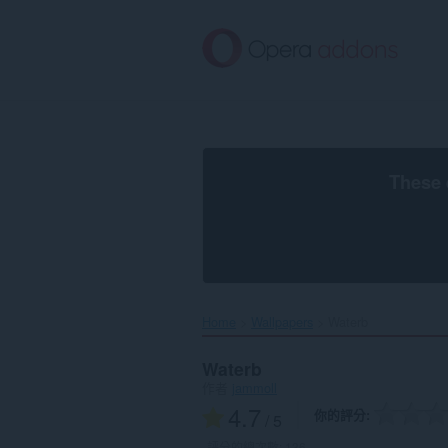
跳
到
主
要
內
容
區
These 
Home
Wallpapers
Waterb‎
Waterb
作者
jammoll
4.7
你的評分
/ 5
評分的總次數:
136