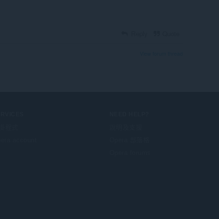
Reply
Quote
View forum thread
ERVICES
NEED HELP?
掛程式
說明及支援
era account
Opera 部落格
Opera forums