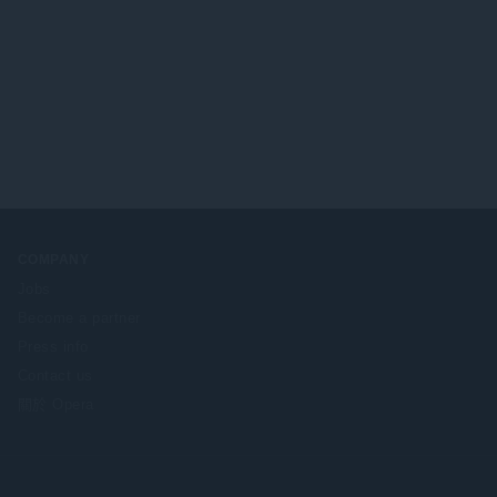
COMPANY
Jobs
Become a partner
Press info
Contact us
關於 Opera