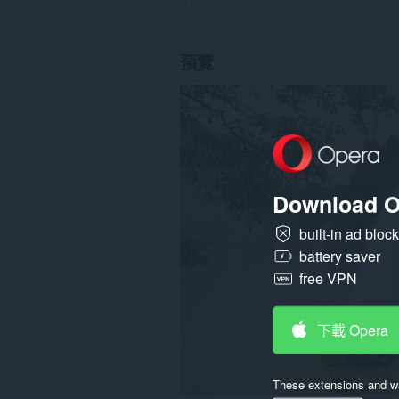
預覽
Download O
built-in ad bloc
battery saver
free VPN
下載 Opera
These extensions and wa