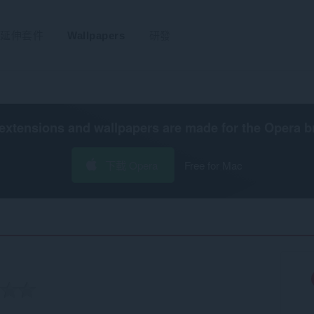
延伸套件
Wallpapers
研發
extensions and wallpapers are made for the
Opera b
下載 Opera
Free for Mac