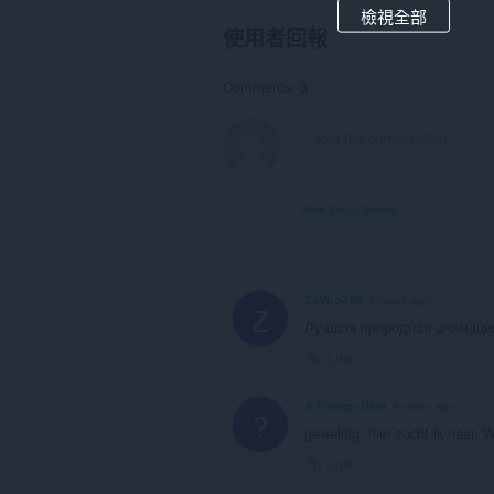
檢視全部
使用者回報
Comments: 3
View forum thread
ZaVhoZ88
4 years ago
Z
Лучшая природная анимаци
Link
A Former User
4 years ago
?
geweldig, hier zocht ik naar. 
Link