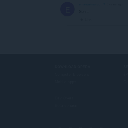
emanuelmarconi7
5 years ago
E
Genial
Link
DOWNLOAD OPERA
S
Computer browsers
外
Mobile apps
Op
Dev.Opera
Beta version
F
o