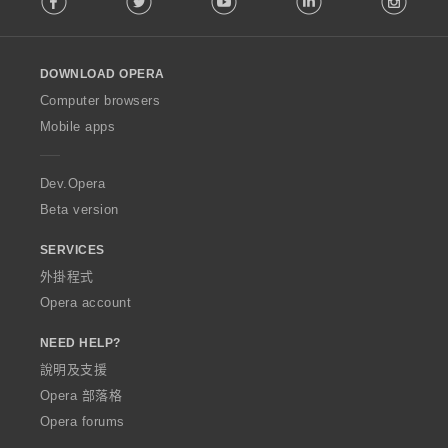
l
l
o
DOWNLOAD OPERA
w
O
Computer browsers
p
Mobile apps
e
r
a
Dev.Opera
Beta version
SERVICES
外掛程式
Opera account
NEED HELP?
說明及支援
Opera 部落格
Opera forums