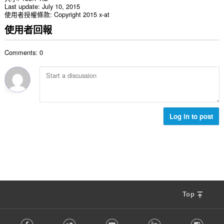
Last update
July 10, 2015
使用者授權條款
Copyright 2015 x-at
使用者回報
Comments: 0
Log in to post
Top
F
Facebook
Twitter
Youtube
LinkedIn
Instag
o