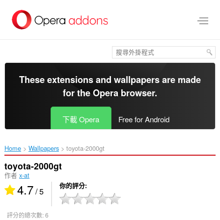
跳
到
主
要
內
容
區
These extensions and wallpapers are made
for the
Opera browser
.
下載 Opera
Free for Android
Home
Wallpapers
toyota-2000gt‎
toyota-2000gt
作者
x-at
4.7
你的評分
/ 5
評分的總次數:
6