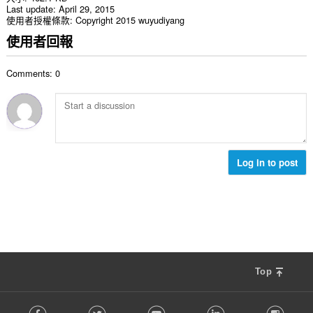
Last update
April 29, 2015
使用者授權條款
Copyright 2015 wuyudiyang
使用者回報
Comments: 0
Log in to post
Top
F
Facebook
Twitter
Youtube
LinkedIn
Instag
o