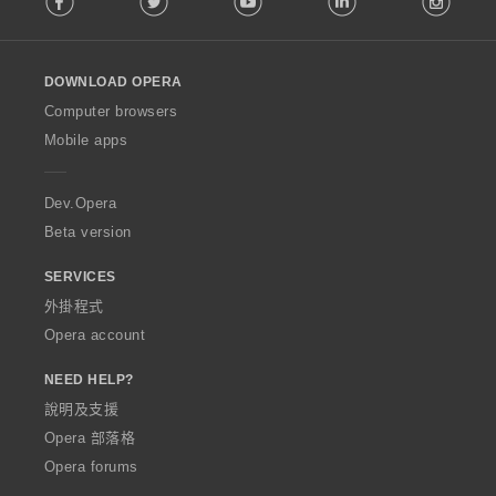
l
l
o
DOWNLOAD OPERA
w
O
Computer browsers
p
Mobile apps
e
r
a
Dev.Opera
Beta version
SERVICES
外掛程式
Opera account
NEED HELP?
說明及支援
Opera 部落格
Opera forums