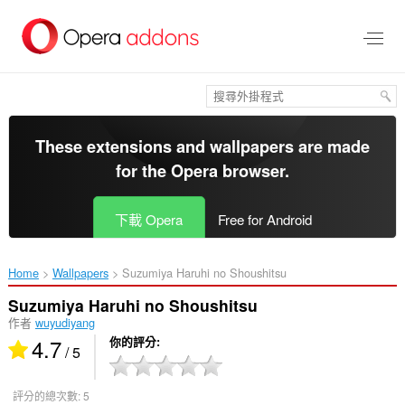
跳
到
主
要
內
容
區
These extensions and wallpapers are made
for the
Opera browser
.
下載 Opera
Free for Android
Home
Wallpapers
Suzumiya Haruhi no Shoushitsu‎
Suzumiya Haruhi no Shoushitsu
作者
wuyudiyang
4.7
你的評分
/ 5
評分的總次數:
5