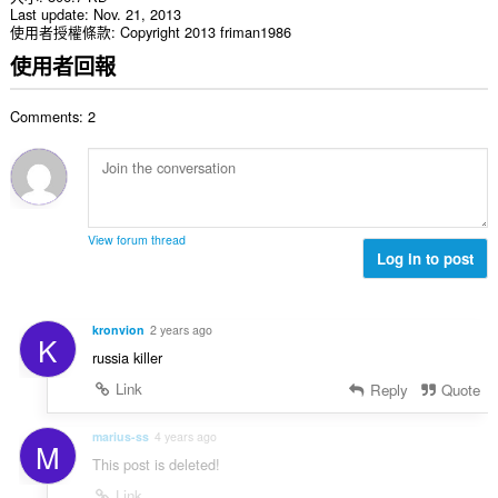
Last update
Nov. 21, 2013
使用者授權條款
Copyright 2013 friman1986
使用者回報
Comments: 2
View forum thread
Log in to post
kronvion
2 years ago
K
russia killer
Link
Reply
Quote
marius-ss
4 years ago
M
This post is deleted!
Link