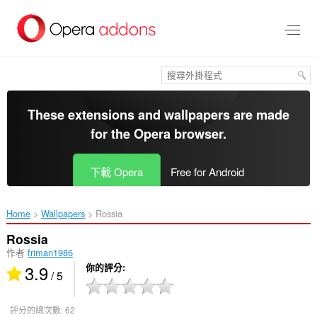
跳
到
主
要
內
容
區
These extensions and wallpapers are made
for the
Opera browser
.
下載 Opera
Free for Android
Home
Wallpapers
Rossia‎
Rossia
作者
friman1986
3.9
你的評分
/ 5
評分的總次數:
62