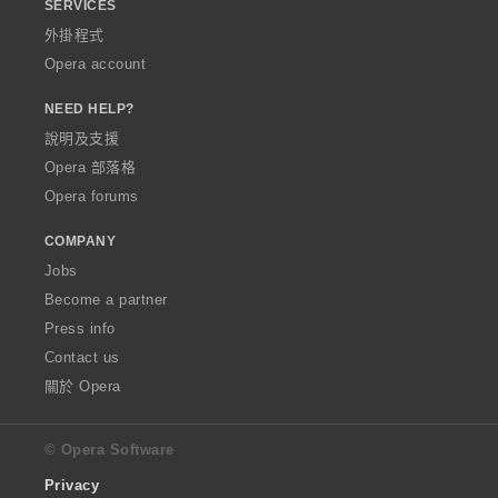
SERVICES
外掛程式
Opera account
NEED HELP?
說明及支援
Opera 部落格
Opera forums
COMPANY
Jobs
Become a partner
Press info
Contact us
關於 Opera
© Opera Software
Privacy