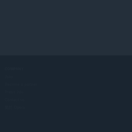
COMPANY
Jobs
Become a partner
Press info
Contact us
關於 Opera