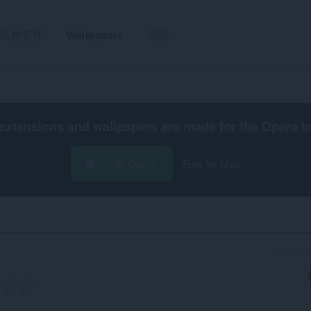
延伸套件
Wallpapers
研發
extensions and wallpapers are made for the
Opera b
下載 Opera
Free for Mac