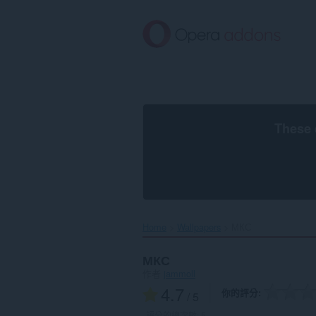
跳
到
主
要
內
容
區
These 
Home
Wallpapers
МКС‎
МКС
作者
jammoll
4.7
你的評分
/ 5
評分的總次數:
5