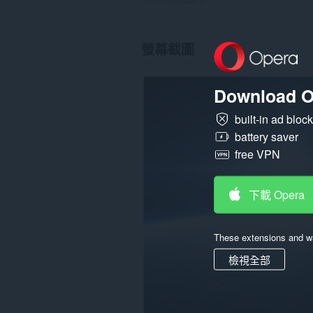
螢幕截圖
Download O
built-in ad bloc
battery saver
free VPN
下載 Opera
These extensions and wa
檢視全部