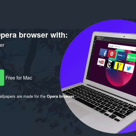
關於
pera browser with:
下載次
版本
1.
大小
4.
ker
Last up
使用者
Free for Mac
llpapers are made for the
Opera browser
.