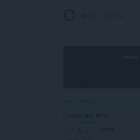
跳
到
主
要
內
容
區
These 
Home
Wallpapers
Leaves and Wind‎
Leaves and Wind
作者
shwetankdixit
4.6
你的評分
/ 5
評分的總次數:
62