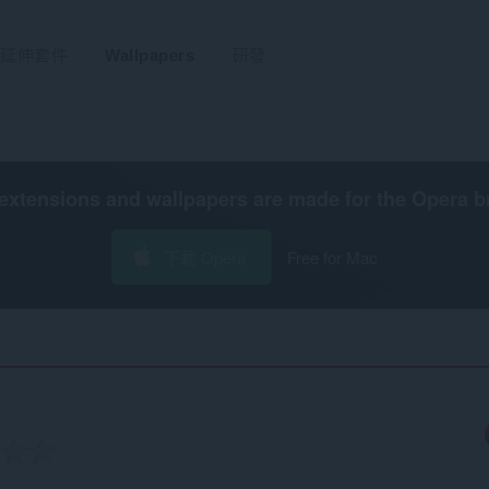
延伸套件
Wallpapers
研發
extensions and wallpapers are made for the
Opera b
下載 Opera
Free for Mac