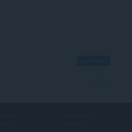
Log in to post
View forum thread
ERVICES
NEED HELP?
掛程式
說明及支援
era account
Opera 部落格