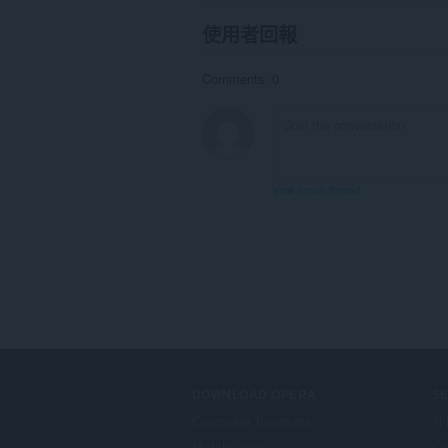
使用者回報
Comments: 0
View forum thread
DOWNLOAD OPERA
S
Computer browsers
外
Mobile apps
Op