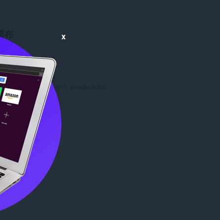
桌布
x
數
17293
0
7 MB
date
Sept. 15, 2015
授權條款
Copyright 2015 shwetankdixit