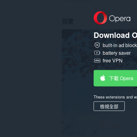
預覽
Download O
built-in ad bloc
battery saver
free VPN
下載 Opera
These extensions and wa
檢視全部