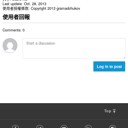
Last update
Oct. 28, 2013
使用者授權條款
Copyright 2013 gramadchukov
使用者回報
Comments: 0
Log in to post
Top
F
Facebook
Twitter
Youtube
LinkedIn
Instag
o