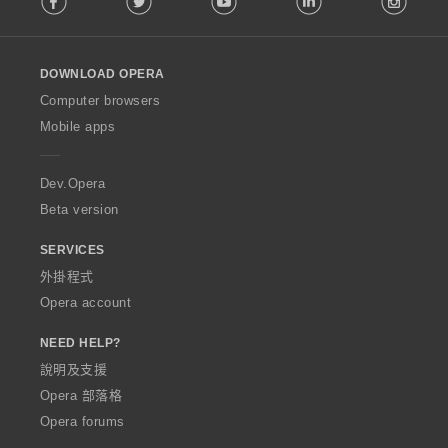
l
l
o
DOWNLOAD OPERA
w
O
Computer browsers
p
Mobile apps
e
r
a
Dev.Opera
Beta version
SERVICES
外掛程式
Opera account
NEED HELP?
說明及支援
Opera 部落格
Opera forums