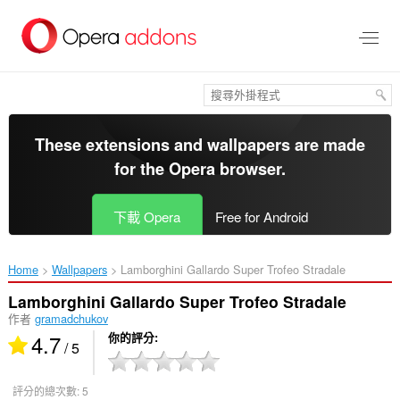
跳
到
主
要
內
容
區
These extensions and wallpapers are made
for the
Opera browser
.
下載 Opera
Free for Android
Home
Wallpapers
Lamborghini Gallardo Super Trofeo Stradale‎
Lamborghini Gallardo Super Trofeo Stradale
作者
gramadchukov
4.7
你的評分
/ 5
評分的總次數:
5