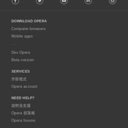
l
l
o
DOWNLOAD OPERA
w
O
Computer browsers
p
Mobile apps
e
r
a
Dev.Opera
Beta version
SERVICES
外掛程式
Opera account
NEED HELP?
說明及支援
Opera 部落格
Opera forums