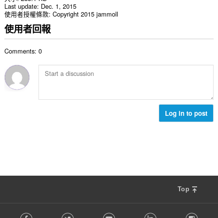
Last update
Dec. 1, 2015
使用者授權條款
Copyright 2015 jammoll
使用者回報
Comments: 0
Log in to post
Top
F
Facebook
Twitter
Youtube
LinkedIn
Instag
o