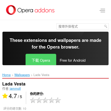
跳
到
主
要
內
容
區
These extensions and wallpapers are made
for the
Opera browser
.
下載 Opera
Free for Android
Home
Wallpapers
Lada Vesta‎
Lada Vesta
作者
jammoll
4.7
你的評分
/ 5
評分的總次數:
10