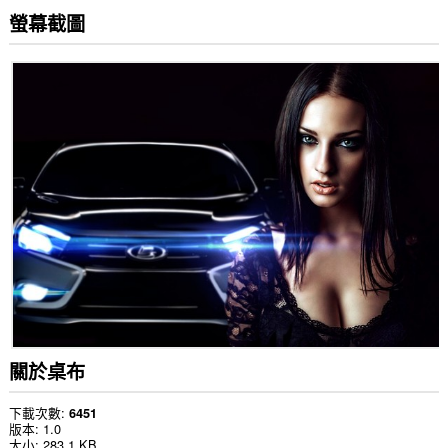
螢幕截圖
關於桌布
下載次數
6451
版本
1.0
大小
283.1 KB