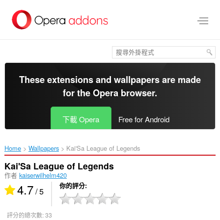
跳
到
主
要
內
容
區
These extensions and wallpapers are made
for the
Opera browser
.
下載 Opera
Free for Android
Home
Wallpapers
Kai'Sa League of Legends‎
Kai'Sa League of Legends
作者
kaiserwilhelm420
4.7
你的評分
/ 5
評分的總次數:
33