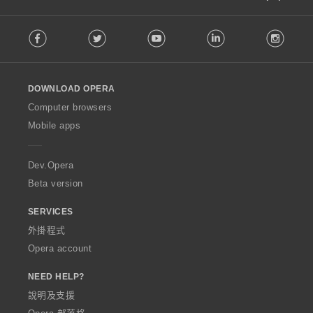
F
Facebook
Twitter
Youtube
LinkedIn
Instag
o
l
l
o
DOWNLOAD OPERA
w
O
Computer browsers
p
Mobile apps
e
r
a
Dev.Opera
Beta version
SERVICES
外掛程式
Opera account
NEED HELP?
說明及支援