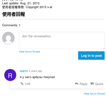
Last update
Aug. 21, 2013
使用者授權條款
Copyright 2013 x-at
使用者回報
Comments: 1
View forum thread
Log in to post
rost14
2 years ago
R
я у него арбузы покупал
Link
Reply
Quote
View forum thread