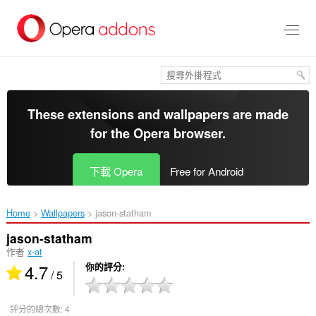
跳
到
主
要
內
容
區
These extensions and wallpapers are made
for the
Opera browser
.
下載 Opera
Free for Android
Home
Wallpapers
jason-statham‎
jason-statham
作者
x-at
4.7
你的評分
/ 5
評分的總次數:
4