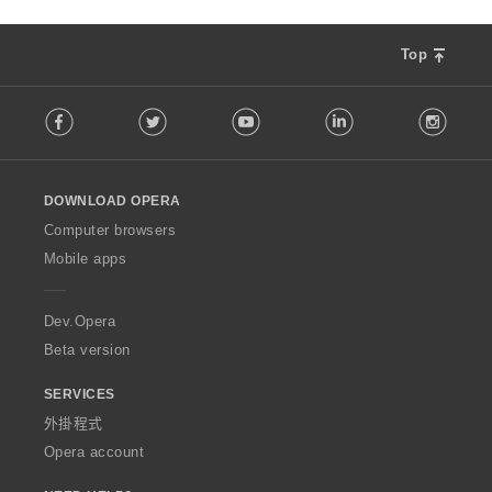
Top
F
Facebook
Twitter
Youtube
LinkedIn
Instag
o
l
l
o
DOWNLOAD OPERA
w
O
Computer browsers
p
Mobile apps
e
r
a
Dev.Opera
Beta version
SERVICES
外掛程式
Opera account