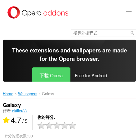
跳
到
主
要
內
容
區
These extensions and wallpapers are made
for the
Opera browser
.
下載 Opera
Free for Android
Home
Wallpapers
Galaxy‎
Galaxy
作者
dkiller83
4.7
你的評分
/ 5
評分的總次數:
30