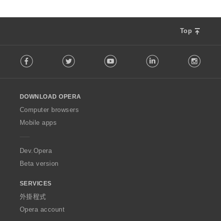
Top
F
Facebook
Twitter
Youtube
LinkedIn
Instag
o
l
l
o
DOWNLOAD OPERA
w
O
Computer browsers
p
Mobile apps
e
r
a
Dev.Opera
Beta version
SERVICES
外掛程式
Opera account