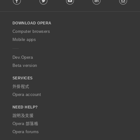
l
l
o
DOWNLOAD OPERA
w
O
Computer browsers
p
Mobile apps
e
r
a
Dev.Opera
Beta version
SERVICES
外掛程式
Opera account
NEED HELP?
說明及支援
Opera 部落格
Opera forums