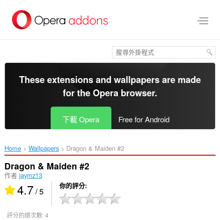
跳
到
主
要
內
容
區
These extensions and wallpapers are made
for the
Opera browser
.
下載 Opera
Free for Android
Home
Wallpapers
Dragon & Maiden #2‎
Dragon & Maiden #2
作者
jaymz13
4.7
你的評分
/ 5
評分的總次數:
4