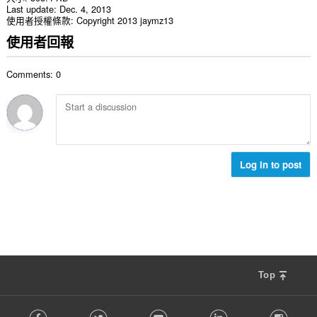
Last update
Dec. 4, 2013
使用者授權條款
Copyright 2013 jaymz13
使用者回報
Comments: 0
Log in to post
Top
F
Facebook
Twitter
Youtube
LinkedIn
Instag
o