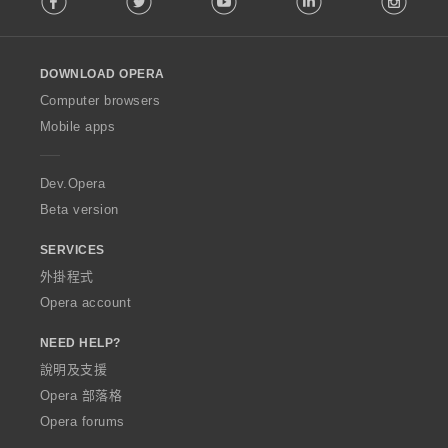
l
l
o
DOWNLOAD OPERA
w
O
Computer browsers
p
Mobile apps
e
r
a
Dev.Opera
Beta version
SERVICES
外掛程式
Opera account
NEED HELP?
說明及支援
Opera 部落格
Opera forums