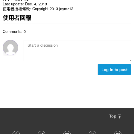
Last update
Dec. 4, 2013
使用者授權條款
Copyright 2013 jaymz13
使用者回報
Comments: 0
Log in to post
Top
F
Facebook
Twitter
Youtube
LinkedIn
Instag
o