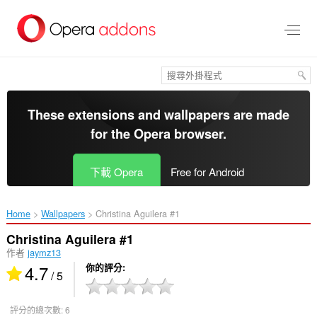
跳
到
主
要
內
容
區
These extensions and wallpapers are made
for the
Opera browser
.
下載 Opera
Free for Android
Home
Wallpapers
Christina Aguilera #1‎
Christina Aguilera #1
作者
jaymz13
4.7
你的評分
/ 5
評分的總次數:
6