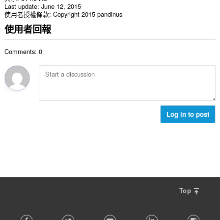
Last update
June 12, 2015
使用者授權條款
Copyright 2015 pandinus
使用者回報
Comments: 0
Log in to post
Top
F
Facebook
Twitter
Youtube
LinkedIn
Instag
o