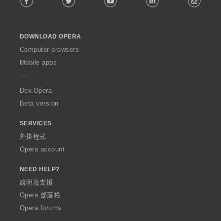
l
l
o
DOWNLOAD OPERA
w
O
Computer browsers
p
Mobile apps
e
r
a
Dev.Opera
Beta version
SERVICES
外掛程式
Opera account
NEED HELP?
說明及支援
Opera 部落格
Opera forums