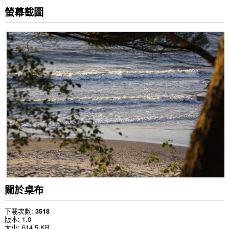
螢幕截圖
關於桌布
下載次數
3518
版本
1.0
大小
614.5 KB