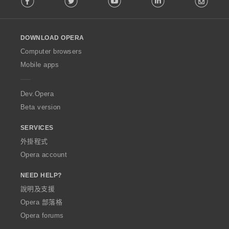
l
l
o
DOWNLOAD OPERA
w
O
Computer browsers
p
Mobile apps
e
r
a
Dev.Opera
Beta version
SERVICES
外掛程式
Opera account
NEED HELP?
說明及支援
Opera 部落格
Opera forums