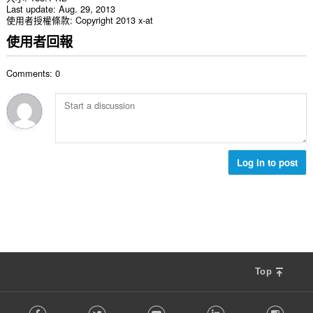
Last update
Aug. 29, 2013
使用者授權條款
Copyright 2013 x-at
使用者回報
Comments: 0
Log in to post
Top
F
Facebook
Twitter
Youtube
LinkedIn
Instag
o