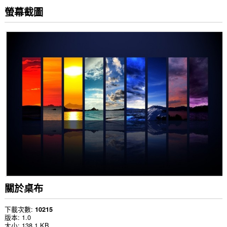
螢幕截圖
關於桌布
下載次數
10215
版本
1.0
大小
138.1 KB