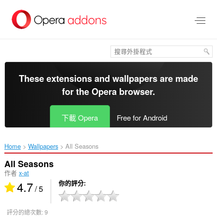
跳
到
主
要
內
容
區
These extensions and wallpapers are made
for the
Opera browser
.
下載 Opera
Free for Android
Home
Wallpapers
All Seasons‎
All Seasons
作者
x-at
4.7
你的評分
/ 5
評分的總次數:
9