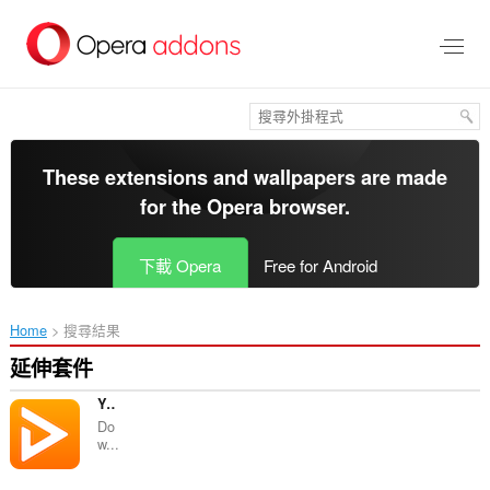
跳
到
主
要
內
容
區
These extensions and wallpapers are made
for the
Opera browser
.
下載 Opera
Free for Android
Home
搜尋結果
延伸套件
YouTube Downloader (UDL Helper)
Do
w...