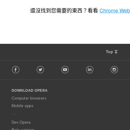
評
883
分
還沒找到您需要的東西？看看
Chrome Web
的
總
次
數
:
Top
F
Facebook
Twitter
Youtube
LinkedIn
Instag
o
l
l
o
DOWNLOAD OPERA
w
O
Computer browsers
p
Mobile apps
e
r
a
Dev.Opera
Beta version