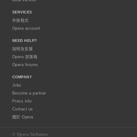
SERVICES
外掛程式
Opera account
NEED HELP?
說明及支援
Opera 部落格
Opera forums
COMPANY
Jobs
Become a partner
Press info
Contact us
關於 Opera
© Opera Software