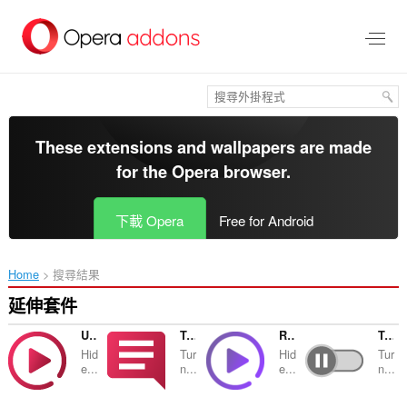
跳
到
主
要
內
容
區
These extensions and wallpapers are made
for the
Opera browser
.
下載 Opera
Free for Android
Home
搜尋結果
延伸套件
Unhook - Remove YouTube Recommended Videos
Turn Off YouTube Comments & Live Chat
Remove Twitch Recommended Channels, Live Chat
Turn Off YouTube Autoplay Next & Annotations
Hid
Tur
Hid
Tur
e...
n...
e...
n...