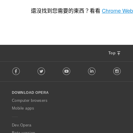
評
評
評
評
74
8
5
7
分
分
分
分
還沒找到您需要的東西？看看
Chrome Web
的
的
的
的
總
總
總
總
次
次
次
次
數
數
數
數
:
:
:
:
Top
F
Facebook
Twitter
Youtube
LinkedIn
Instag
o
l
l
o
DOWNLOAD OPERA
w
O
Computer browsers
p
Mobile apps
e
r
a
Dev.Opera
Beta version