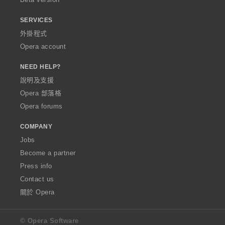
SERVICES
外掛程式
Opera account
NEED HELP?
說明及支援
Opera 部落格
Opera forums
COMPANY
Jobs
Become a partner
Press info
Contact us
關於 Opera
© Opera Software