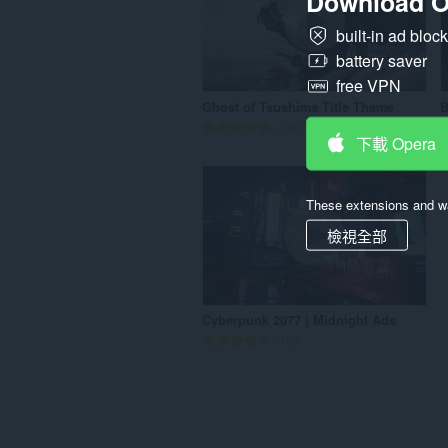
Download O
built-in ad bloc
battery saver
free VPN
Ghost of Tsushima Title Theme
B
評
278
下載 Opera
分
的
總
次
These extensions and wa
數
檢視全部
:
Cyberpunk 2077 | Midnight Ads
評
186
分
的
總
次
數