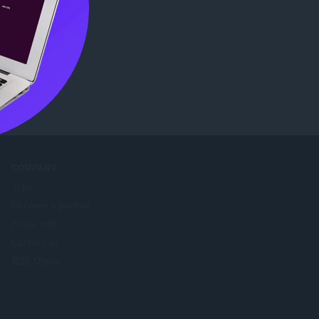
COMPANY
Jobs
Become a partner
Press info
Contact us
關於 Opera