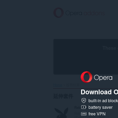
跳
到
主
要
內
容
區
These 
Home
搜尋結果
Download O
延伸套件
built-in ad bloc
battery saver
Rabbit URL Opener
Rabbit URL Opener
free VPN
(Rahul Digital) - Bulk U...