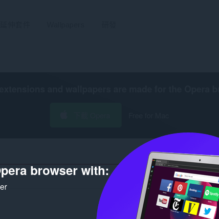
延伸套件
Wallpapers
研發
extensions and wallpapers are made for the
Opera b
下載 Opera
Free for Mac
pera browser with:
搜
ker