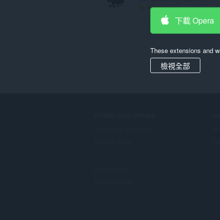
評
5
分
下載 Opera
的
總
次
These extensions and wa
數
:
檢視全部
DOWNLOAD OPERA
S
Computer browsers
外
Mobile apps
Op
Dev.Opera
Beta version
F
o