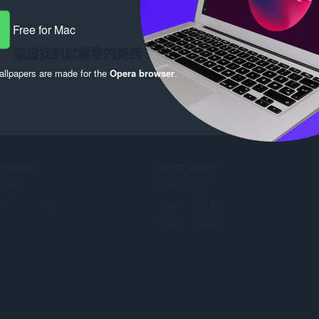
Free for Mac
還沒找到您需要的東西？看看
Chrome Web Store
。
llpapers are made for the
Opera browser
.
ERVICES
NEED HELP?
掛程式
說明及支援
era account
Opera 部落格
Opera forums